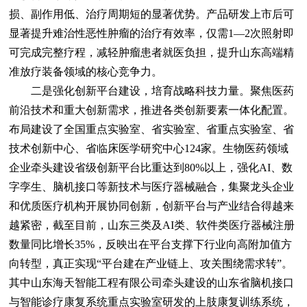
损、副作用低、治疗周期短的显著优势。产品研发上市后可
显著提升难治性恶性肿瘤的治疗有效率，仅需1—2次照射即
可完成完整疗程，减轻肿瘤患者就医负担，提升山东高端精
准放疗装备领域的核心竞争力。
二是强化创新平台建设，培育战略科技力量。聚焦医药
前沿技术和重大创新需求，推进各类创新要素一体化配置。
布局建设了全国重点实验室、省实验室、省重点实验室、省
技术创新中心、省临床医学研究中心124家。生物医药领域
企业牵头建设省级创新平台比重达到80%以上，强化AI、数
字孪生、脑机接口等新技术与医疗器械融合，集聚龙头企业
和优质医疗机构开展协同创新，创新平台与产业结合得越来
越紧密，截至目前，山东三类及AI类、软件类医疗器械注册
数量同比增长35%，反映出在平台支撑下行业向高附加值方
向转型，真正实现“平台建在产业链上、攻关围绕需求转”。
其中山东海天智能工程有限公司牵头建设的山东省脑机接口
与智能诊疗康复系统重点实验室研发的上肢康复训练系统，