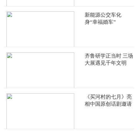
新能源公交车化
身“幸福婚车”
齐鲁研学正当时 三场
大展遇见千年文明
《买河村的七月》亮
相中国原创话剧邀请
展