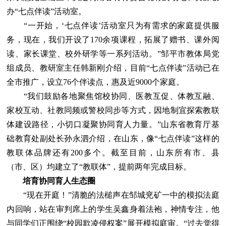
办“七点伴读”活动室。
“一开始，‘七点伴读’活动室只为有需求的家庭提供服
务，现在，我们开设了170余项课程，拓展了赠书、课外阅
读、家长课堂、校外研学等一系列活动。”邹平市教体局党
组成员、教研室主任韩新刚介绍，目前“七点伴读”活动已在
全市推广，设立76个伴读点，惠及近9000个家庭。
“我们鼓励各地聚焦馆校协同、医教互促、体教互融、
家校互动、社教同频或警校同步等方式，因地制宜探索教联
体建设路径，小切口凝聚协同育人力量。”山东省教育厅基
础教育处副处长孙永泗介绍，在山东，像“七点伴读”这样的
教联体品牌还有200多个。截至目前，山东所有市、县
（市、区）均建立了“教联体”，提前两年完成目标。
培育协同育人生态圈
“现在开庭！”清脆的法槌声在邹城兖矿一中的模拟法庭
内回响，站在审判席上的学生吴鑫身着法袍，神情专注，他
与同学们正围绕“校园欺凌侵权案”展开模拟庭审。“过去觉得