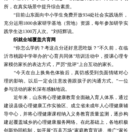
所，在真实场景中提升综合素质。
“目前山东面向中小学生免费开放934处社会实践场所，
充分运用1800余家研学基地（营地）资源，每年参加研学实
践学生达1300万人次。”刘绍辉说。
织就全域覆盖共育网
“你怎么学的？考这点分还好意思吃饭？”不久前，在临
沂市桃园中学举办的“心育共同体”培训活动中，授课心理专
家模仿家长的表达方式，严厉“批评”上台互动的家长。
“今天在台上换角色体验后，真切感受到负面情绪对心
理的影响。以后一定会注意改善跟孩子的沟通方式。”一位
参与活动的家长深有感触地说。
近年来，山东将心理健康教育全面融入育人体系，通过
建设县级心理健康工作实验区、成立省未成年人心理健康辅
导中心，并将心理健康课程纳入义务教育质量监测，逐步构
建起覆盖城乡的心理健康服务网络。在此基础上，各地积极
创新协同机制，如开展“百县万场”家庭教育宣讲、推广“家长