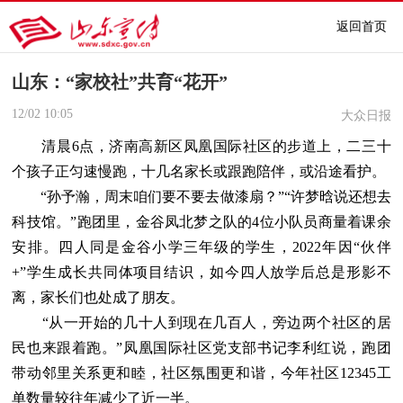
返回首页
山东：“家校社”共育“花开”
12/02
10:05
大众日报
清晨6点，济南高新区凤凰国际社区的步道上，二三十
个孩子正匀速慢跑，十几名家长或跟跑陪伴，或沿途看护。
“孙予瀚，周末咱们要不要去做漆扇？”“许梦晗说还想去
科技馆。”跑团里，金谷凤北梦之队的4位小队员商量着课余
安排。四人同是金谷小学三年级的学生，2022年因“伙伴
+”学生成长共同体项目结识，如今四人放学后总是形影不
离，家长们也处成了朋友。
“从一开始的几十人到现在几百人，旁边两个社区的居
民也来跟着跑。”凤凰国际社区党支部书记李利红说，跑团
带动邻里关系更和睦，社区氛围更和谐，今年社区12345工
单数量较往年减少了近一半。