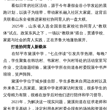
看似日常的社区活动，源于今年暑假金谷小学发起的晨
跑计划，以孩子为纽带，带动家长融入社区大家庭。这背后
关联着山东全省推进家校社协同育人的一盘大棋。
2025年，山东省入选全国首批家校社协同育人“教联
体”试点。政策东风之下，一场以“教联体”搭台，贯通学校、
家庭与社会的育人实践，正在齐鲁大地蓬勃展开。
打造协同育人新载体
在邹平市黛溪中学，“七点伴读”引发共学热潮。每晚7
点，学生聚集在韩坊村、韦家村、中兴村等处的活动室里写
作业，交流做题经验，黛溪中学所在街道各村委院落中书声
琅琅，笑声阵阵。
黛溪中学位于城乡接合部，学生多数来自周边农村以及
外来务工人员家庭。黛溪中学老师家访时发现，很多学生的
父母精力有限，很难在放学后对他们进行陪伴和学习督导。
2021年，为解决这一现实问题，黛溪街道在征求老师和
家长意见基础上，决定利用各村村委会现有的场地和资源创