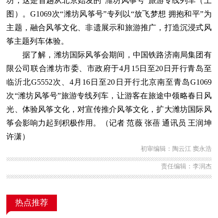
坊，这是首趟从北京始发的“潍坊风筝号”旅游专线列车（上
图）。G1069次“潍坊风筝号”专列以“放飞梦想 拥抱和平”为
主题，融合风筝文化、非遗展示和旅游推广，打造沉浸式风
筝主题列车体验。
据了解，潍坊国际风筝会期间，中国铁路济南局集团有
限公司联合潍坊市委、市政府于4月15日至20日开行青岛至
临沂北G5552次、4月16日至20日开行北京南至青岛G1069
次“潍坊风筝号”旅游专线列车，让游客在旅途中领略春日风
光、体验风筝文化，对宣传推介风筝文化，扩大潍坊国际风
筝会影响力起到积极作用。（记者 范薇 张蓓 通讯员 王润坤
许潇）
初审编辑：陶云江 窦永浩
责任编辑：李润杰
热点推荐