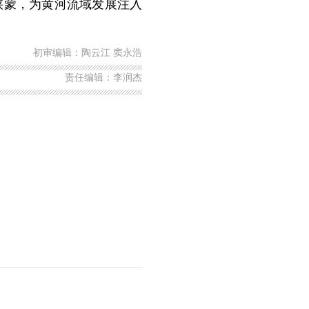
陕蒙，为黄河流域发展注入
初审编辑：陶云江 窦永浩
责任编辑：李润杰