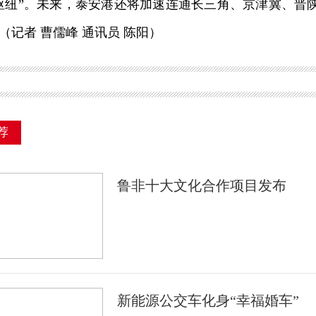
枢纽”。未来，泰安港还将加速连通长三角、京津冀、晋
（记者 曹儒峰 通讯员 陈阳）
荐
鲁非十大文化合作项目发布
新能源公交车化身“幸福婚车”