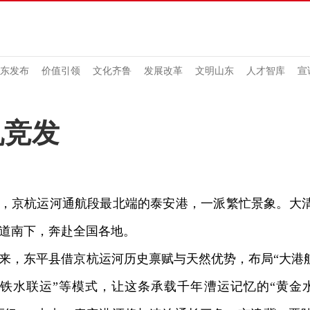
东发布
价值引领
文化齐鲁
发展改革
文明山东
人才智库
宣
帆竞发
京杭运河通航段最北端的泰安港，一派繁忙景象。大清
道南下，奔赴全国各地。
东平县借京杭运河历史禀赋与天然优势，布局“大港航
公铁水联运”等模式，让这条承载千年漕运记忆的“黄金