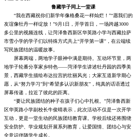
鲁藏学子同上一堂课
“我在西藏祝你们新学年像格桑花一样灿烂！”“愿我们的
友谊像牡丹一样绽放！”9月1日，开学首日，一场跨越3000
多公里的视频连线，让菏泽鲁西新区华英路小学与西藏拉萨
市雪小学的学子们以特殊方式共上“开学第一课”，在云端续
写民族团结的温暖故事。
屏幕两端，两地学子眼神中满是期待。互动环节里，两
地学子轮番分享家乡特色——菏泽学生讲述牡丹园的四季美
景，西藏学生描绘布达拉宫的壮丽风光；大家互道新学期心
愿，从“努力学习”到“希望多认识新朋友”，纯真的话语透过
屏幕传递，拉近了彼此的距离。
“要让民族团结的种子在孩子们心中扎根。”菏泽鲁西新
区华英路小学副校长牛俊晴表示，此次活动不仅是一次开学
互动，更是一堂生动的民族团结教育课。学校后续还将围绕
安全防护、学业规划开展系列教育，让爱国情、团结心与安
全意识伴随学生成长。