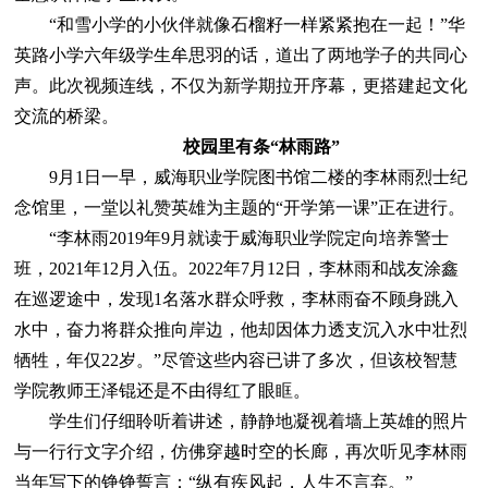
“和雪小学的小伙伴就像石榴籽一样紧紧抱在一起！”华
英路小学六年级学生牟思羽的话，道出了两地学子的共同心
声。此次视频连线，不仅为新学期拉开序幕，更搭建起文化
交流的桥梁。
校园里有条“林雨路”
9月1日一早，威海职业学院图书馆二楼的李林雨烈士纪
念馆里，一堂以礼赞英雄为主题的“开学第一课”正在进行。
“李林雨2019年9月就读于威海职业学院定向培养警士
班，2021年12月入伍。2022年7月12日，李林雨和战友涂鑫
在巡逻途中，发现1名落水群众呼救，李林雨奋不顾身跳入
水中，奋力将群众推向岸边，他却因体力透支沉入水中壮烈
牺牲，年仅22岁。”尽管这些内容已讲了多次，但该校智慧
学院教师王泽锟还是不由得红了眼眶。
学生们仔细聆听着讲述，静静地凝视着墙上英雄的照片
与一行行文字介绍，仿佛穿越时空的长廊，再次听见李林雨
当年写下的铮铮誓言：“纵有疾风起，人生不言弃。”