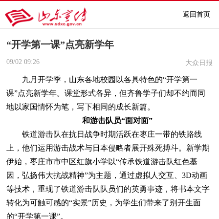
返回首页
“开学第一课”点亮新学年
09/02
09:26
大众日报
九月开学季，山东各地校园以各具特色的“开学第一
课”点亮新学年。课堂形式各异，但齐鲁学子们却不约而同
地以家国情怀为笔，写下相同的成长新篇。
和游击队员“面对面”
铁道游击队在抗日战争时期活跃在枣庄一带的铁路线
上，他们运用游击战术与日本侵略者展开殊死搏斗。新学期
伊始，枣庄市市中区红旗小学以“传承铁道游击队红色基
因，弘扬伟大抗战精神”为主题，通过虚拟人交互、3D动画
等技术，重现了铁道游击队队员们的英勇事迹，将书本文字
转化为可触可感的“实景”历史，为学生们带来了别开生面
的“开学第一课”。