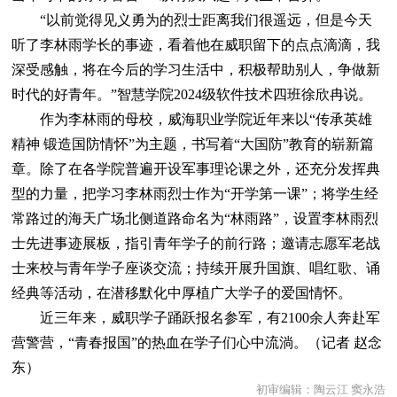
“以前觉得见义勇为的烈士距离我们很遥远，但是今天
听了李林雨学长的事迹，看着他在威职留下的点点滴滴，我
深受感触，将在今后的学习生活中，积极帮助别人，争做新
时代的好青年。”智慧学院2024级软件技术四班徐欣冉说。
作为李林雨的母校，威海职业学院近年来以“传承英雄
精神 锻造国防情怀”为主题，书写着“大国防”教育的崭新篇
章。除了在各学院普遍开设军事理论课之外，还充分发挥典
型的力量，把学习李林雨烈士作为“开学第一课”；将学生经
常路过的海天广场北侧道路命名为“林雨路”，设置李林雨烈
士先进事迹展板，指引青年学子的前行路；邀请志愿军老战
士来校与青年学子座谈交流；持续开展升国旗、唱红歌、诵
经典等活动，在潜移默化中厚植广大学子的爱国情怀。
近三年来，威职学子踊跃报名参军，有2100余人奔赴军
营警营，“青春报国”的热血在学子们心中流淌。（记者 赵念
东）
初审编辑：陶云江 窦永浩