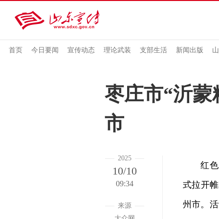
首页
今日要闻
宣传动态
理论武装
支部生活
新闻出版
山
枣庄市“沂蒙
市
2025
红色精
10/10
09:34
式拉开帷
州市。活
来源
大众网