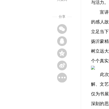
与活力。
宣讲员
分享
的感人故
立足当下
扬沂蒙精
树立远大
个个真实
此次活
解、文艺
仅为书展
深刻的思