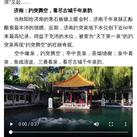
浪”又起……
济南：趵突腾空，看尽古城千年泉韵
当秋阳给济南的青石板镀上暖金时，济南千年泉脉正酝
酿着最丰沛的馈赠。近期，济南趵突泉地下水位创下近60年
来最高纪录。得益于充沛的水位，被誉为“天下第一泉”的趵
突泉再现“趵突腾空”的壮丽奇观。
空中瞰泉，趵突腾空；亭中赏泉，茶烟绕榭；泉中看
泉，鱼戏清波。三番看泉，看尽古城千年泉韵。