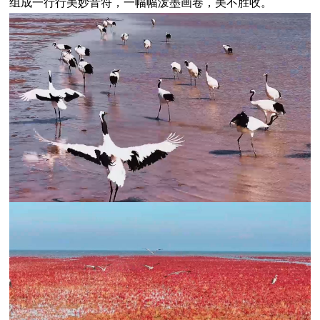
组成一行行美妙音符，一幅幅泼墨画卷，美不胜收。