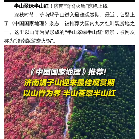
半山翠绿半山红！
济南“鸳鸯火锅”惊艳上线
深秋时节，济南蝎子山进入最佳观赏期。最近，它登上
了《中国国家地理》杂志，被推荐为国内九大红叶观赏地之
一。这里以山脊为界形成的“半山翠绿半山红”奇景，被网友
称为“济南版鸳鸯火锅”。