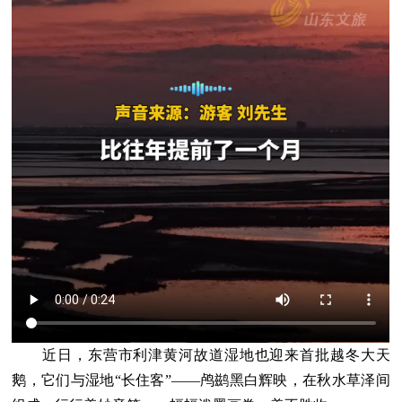
近日，东营市利津黄河故道湿地也迎来首批越冬大天
鹅，它们与湿地“长住客”——鸬鹚黑白辉映，在秋水草泽间