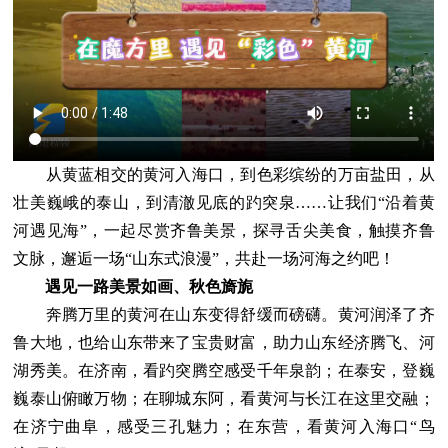
从黄蓝相交的黄河入海口，到色彩缤纷的万亩盐田，从
壮美巍峨的泰山，到清澈见底的趵突泉……让我们“沿着黄
河遇见海”，一起尽赏齐鲁美景，探寻舌尖美食，触摸齐鲁
文脉，邂逅一场“山东式浪漫”，共赴一场河海之约吧！
遇见一路美景如画、秋色旖旎
奔腾万里的黄河在山东变得舒缓而磅礴。黄河润泽了齐
鲁大地，也给山东带来了宝贵财富，助力山东经济腾飞、河
湖秀美。在济南，看趵突腾空感受千年泉韵；在泰安，登巍
巍泰山俯瞰万物；在聊城东阿，看黄河与长江在这里交融；
在济宁曲阜，感受三孔魅力；在东营，看黄河入海口“鸟