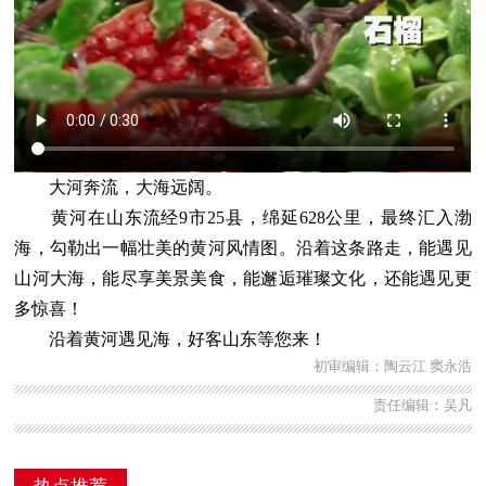
大河奔流，大海远阔。
黄河在山东流经9市25县，绵延628公里，最终汇入渤
海，勾勒出一幅壮美的黄河风情图。沿着这条路走，能遇见
山河大海，能尽享美景美食，能邂逅璀璨文化，还能遇见更
多惊喜！
沿着黄河遇见海，好客山东等您来！
初审编辑：陶云江 窦永浩
责任编辑：吴凡