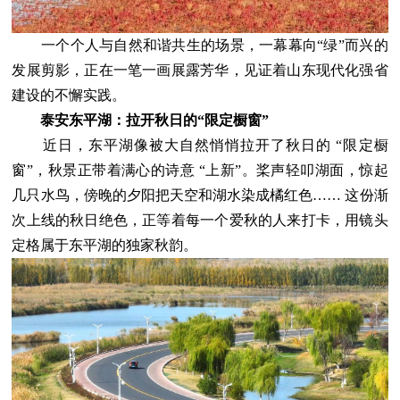
一个个人与自然和谐共生的场景，一幕幕向“绿”而兴的
发展剪影，正在一笔一画展露芳华，见证着山东现代化强省
建设的不懈实践。
泰安东平湖：拉开秋日的“限定橱窗”
近日，东平湖像被大自然悄悄拉开了秋日的 “限定橱
窗”，秋景正带着满心的诗意 “上新”。桨声轻叩湖面，惊起
几只水鸟，傍晚的夕阳把天空和湖水染成橘红色…… 这份渐
次上线的秋日绝色，正等着每一个爱秋的人来打卡，用镜头
定格属于东平湖的独家秋韵。