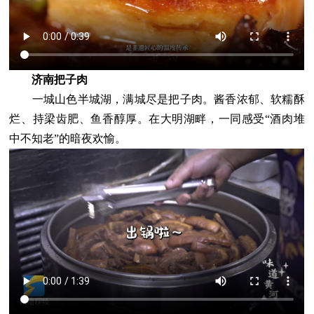
济南把子肉
一城山色半城湖，满城尽是把子肉。酱香浓郁、软糯酥
烂、持梁齿肥、鱼香醇厚。在大明湖畔，一同感受“酒肉堆
中不知老”的暗夜欢愉。