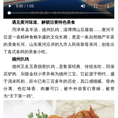
遇见黄河味道、解锁沿黄特色美食
菏泽单县羊汤，德州扒鸡，淄博博山豆腐箱……黄河不
仅是一条精神食粮丰盛的文化长廊，更是一条自然物产丰富
的美食长河。山东黄河沿岸的九市人民依靠母亲河，创造出
了各式各样的美食小吃。
德州扒鸡
德州又名五香脱骨扒鸡，是鲁菜经典、传统名吃，同保
店驴肉、乐陵金丝小枣并称为德州三宝。它起源于明代，盛
于清末民初，距今已有三百多年的历史，其口感细腻、骨肉
分离、色红味香、肉嫩可口，被中外游客们青睐，被誉
为“天下第一鸡”。