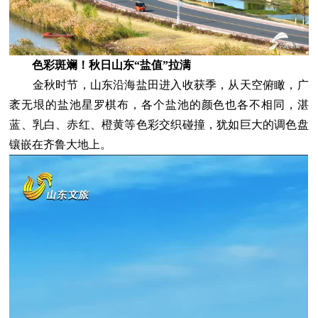
色彩斑斓！秋日山东“盐值”拉满
金秋时节，山东沿海盐田进入收获季，从天空俯瞰，广
袤无垠的盐池星罗棋布，各个盐池的颜色也各不相同，湛
蓝、乳白、赤红、橙黄等色彩交织碰撞，犹如巨大的调色盘
镶嵌在齐鲁大地上。