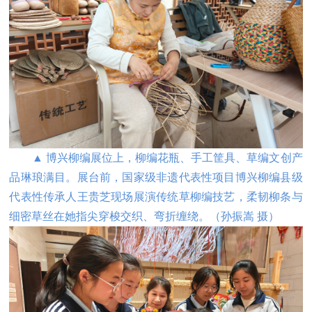
▲ 博兴柳编展位上，柳编花瓶、手工筐具、草编文创产
品琳琅满目。展台前，国家级非遗代表性项目博兴柳编县级
代表性传承人王贵芝现场展演传统草柳编技艺，柔韧柳条与
细密草丝在她指尖穿梭交织、弯折缠绕。（
孙振嵩 摄
）