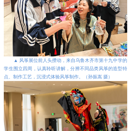
▲ 风筝展位前人头攒动，来自乌鲁木齐市第十九中学的
学生围立四周，认真聆听讲解，分辨不同品类风筝的造型特
点、制作工艺，沉浸式体验风筝制作。（
孙振嵩 摄
）