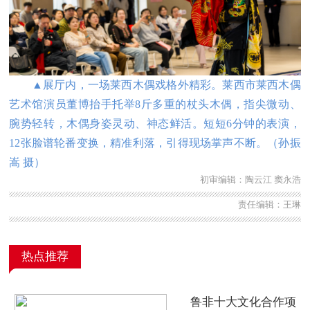
▲展厅内，一场莱西木偶戏格外精彩。莱西市莱西木偶
艺术馆演员董博抬手托举8斤多重的杖头木偶，指尖微动、
腕势轻转，木偶身姿灵动、神态鲜活。短短6分钟的表演，
12张脸谱轮番变换，精准利落，引得现场掌声不断。（
孙振
嵩 摄
）
初审编辑：陶云江 窦永浩
责任编辑：王琳
热点推荐
鲁非十大文化合作项