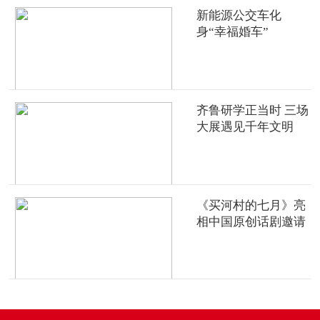
新能源公交车化
身“幸福婚车”
齐鲁研学正当时 三场
大展遇见千年文明
《买河村的七月》亮
相中国原创话剧邀请
展