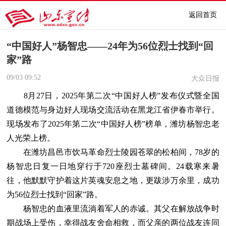
返回首页
“中国好人”杨智忠——24年为56位烈士找到“回
家”路
09/03
09:52
大众日报
8月27日，2025年第二次“中国好人榜”发布仪式暨全国
道德模范与身边好人现场交流活动在黑龙江省伊春市举行。
现场发布了2025年第二次“中国好人榜”榜单，潍坊杨智忠老
人光荣上榜。
在潍坊昌邑市饮马革命烈士陵园苍翠的松柏间，78岁的
杨智忠日复一日地穿行于720座烈士墓碑间。24载寒来暑
往，他默默守护着这片英魂安息之地，更跋涉万余里，成功
为56位烈士找到“回家”路。
杨智忠的血液里流淌着军人的赤诚。其父在解放战争时
期战场上受伤，幸得战友舍命相救，而父亲的两位战友连同