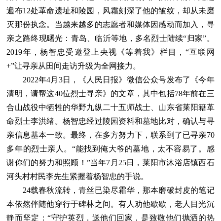
遍布12处革命遗址和陵园，风霜刻深了他的皱纹，却从未磨
灭那份执念。当越来越多的志愿者和媒体因感动而加入，寻
亲之路终现曙光：青岛、临沂等地，多名烈士陆续“归家”。
2019年，杨智忠受邀登上央视《等着我》栏目，“互联网
+”让寻亲从田间走访升级为全网接力。
2022年4月3日，《人民日报》微信公众号发布了《今年
清明，请帮这40位烈士寻亲》的文章，其中包括78年前在三
合山战役中牺牲的华野九纵二十五师战士、山东省莱阳籍革
命烈士李洪绪。杨智忠经过陵园资料和墓地比对，确认与寻
亲信息基本一致。最终，在多方努力下，联系到了已寻亲70
多年的烈士亲人。“能找到俺大爷的墓地，太不容易了。感
谢你们的努力和照顾！”当年7月25日，莱阳市沐浴店镇西石
河头村村民李先生紧握着杨智忠的手说。
24载春秋流转，青丝已染尽霜华，那本磨破封皮的笔记
本依然伴随他穿行于碑林之间。有人劝他歇歇，老人目光沉
静而坚定：“守护英烈，送他们回家，是致敬他们抛洒的热