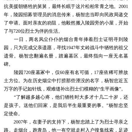
抗美援朝牺牲的舅舅，最终长眠于这片松柏常青之地。2001
年，陵园招募管理员的消息传来，杨智忠当即向民政局递交
了申请。面对亲友的劝阻，他毅然搬入陵园旁的小屋，开始
了与720位烈士为伴的生活。
一日，两名风尘仆仆的烟台青年捧着烈士证明寻到陵
园，只为完成父亲遗愿，寻找1947年丈岭战斗中牺牲的祖父
遗骨。杨智忠翻遍名册，踏遍墓区，最终指向一座无名墓
碑。
陵园720座墓冢中，仅60座有名可循，17座依稀可辨故
土方位。为在历史烟尘中打捞那些湮没的名字，杨智忠近五
万字的手记如针线，艰难缝补出烈士们模糊的“生平画像”。
“了解越多越心疼，他们牺牲时大多才十几二十岁，还
是孩子。送他们回家，是我后半生最重要的事。”杨智忠坚
定使命。
2007年，在妻子的支持下，杨智忠踏上了为烈士寻亲之
路。走烟台，跑青岛，他一有空就走村入户搜集线索，足迹