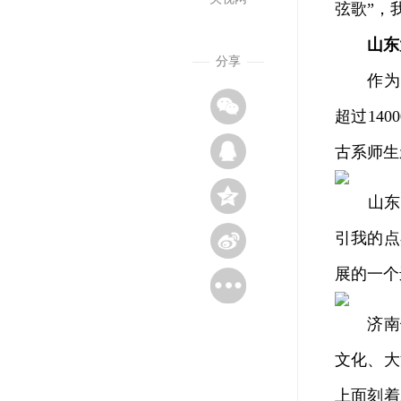
弦歌”，
山东
分享
作为国
超过14
古系师生
山东大学
引我的点
展的一个
济南馆
文化、大
上面刻着