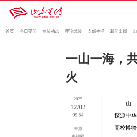
首页
今日要闻
宣传动态
理论武装
支部生活
新闻出版
山
一山一海，共
火
2025
山，铸
12/02
09:54
探源中华
高校博物
来源
央视网