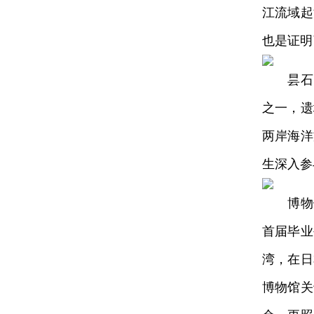
江流域起
也是证明
昙石山
之一，遗
两岸海洋
生深入参
博物馆
首届毕业
湾，在日
博物馆关