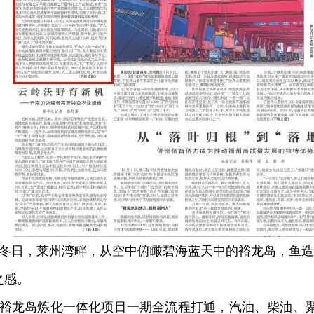
日，莱州湾畔，从空中俯瞰碧海蓝天中的裕龙岛，鱼造
之感。
龙岛炼化一体化项目一期全流程打通，汽油、柴油、聚