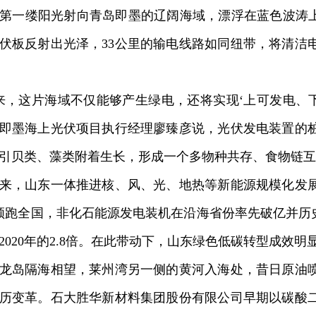
一缕阳光射向青岛即墨的辽阔海域，漂浮在蓝色波涛上
伏板反射出光泽，33公里的输电线路如同纽带，将清洁
这片海域不仅能够产生绿电，还将实现‘上可发电、下
即墨海上光伏项目执行经理廖臻彦说，光伏发电装置的
引贝类、藻类附着生长，形成一个多物种共存、食物链互
，山东一体推进核、风、光、地热等新能源规模化发展
领跑全国，非化石能源发电装机在沿海省份率先破亿并历史
2020年的2.8倍。在此带动下，山东绿色低碳转型成效明
岛隔海相望，莱州湾另一侧的黄河入海处，昔日原油喷
历变革。石大胜华新材料集团股份有限公司早期以碳酸