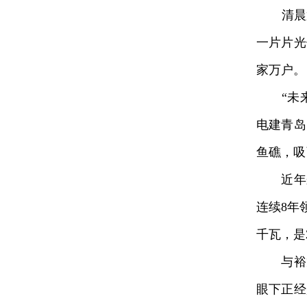
清晨第
一片片光
家万户。
“未来，
电建青岛
鱼礁，吸
近年来
连续8年
千瓦，是
与裕龙
眼下正经