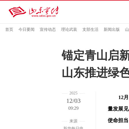
首页
今日要闻
宣传动态
理论武装
支部生活
新闻出版
山
锚定青山启
山东推进绿
2025
12
12/03
09:29
量发展见
使命担当
来源
新华每日电