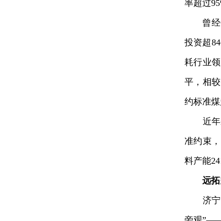
率超过9
曾经被
投资超8
耗行业领
平，相较
约标准煤
近年来
准约束，
料产能2
远拓
济宁港
旁观”—