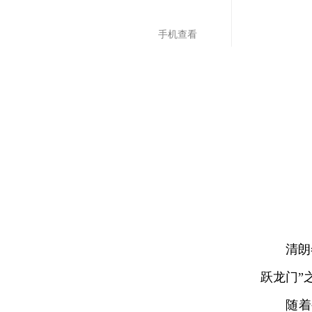
手机查看
清朗冬
跃龙门”
随着裕