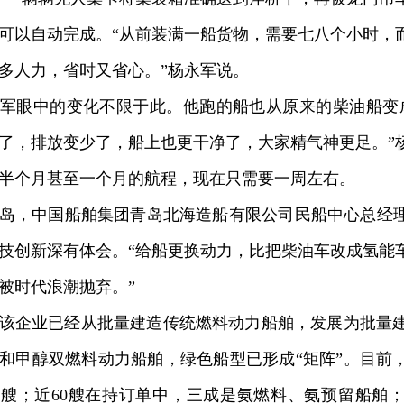
可以自动完成。“从前装满一船货物，需要七八个小时，
多人力，省时又省心。”杨永军说。
眼中的变化不限于此。他跑的船也从原来的柴油船变成
了，排放变少了，船上也更干净了，大家精气神更足。”
半个月甚至一个月的航程，现在只需要一周左右。
，中国船舶集团青岛北海造船有限公司民船中心总经理
技创新深有体会。“给船更换动力，比把柴油车改成氢能
被时代浪潮抛弃。”
企业已经从批量建造传统燃料动力船舶，发展为批量建
和甲醇双燃料动力船舶，绿色船型已形成“矩阵”。目前
6艘；近60艘在持订单中，三成是氨燃料、氨预留船舶；