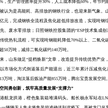
5%，生产管理效率提升30%，人工成本降低60%，年节约能
认为是高能耗、高排放的钢铁行业，也迎来新气象。山
4亿元，完成钢铁全流程及焦化超低排放改造，实现吨钢
先、废水零排放；日照钢铁控股集团的“ESP技术集成创
传统热轧流程，可实现吨钢能耗降低70%以上、二氧化碳
超50万吨，减排二氧化碳约140万吨。
，山东做足“提档焕新”文章，改造提升传统优势产业
以市场化方式倒逼落后产能退出，近三年累计压减焦化产
413万吨，淘汰落后炼油产能855万吨，腾出宝贵发展空间
空间勇创新，筑牢高质量发展“支撑力”
航龙拱港，橙色集装箱堆满码头。船长杨永军站在LN
—一辆辆无人集卡将集装箱准确送到岸桥下，再被龙门吊