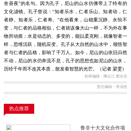
舍昼夜”的名句。因为孔子，尼山的山水仿佛带上了特有的
文化滤镜。孔子曾说：“知者乐水，仁者乐山。知者动，仁
者静。知者乐，仁者寿。”在他看来，山稳重沉静、永恒不
变，与仁者的品格相似，仁者就该像大山一样，不为外在事
物所动摇；水是动态的、多变的，能以柔克刚，就像智者一
样，思维活跃，随机应变。孔子从大自然的山水中，领悟智
者与仁者的品格，影响了千万人。如今，尼山的山依旧岿然
不动，尼山的水仍奔流不息，孔子的思想也如尼山的山水，
历经千年而不改其本质，散发着智慧的光芒。（记者 梁雯）
初审编辑：陶云江 窦永浩
责任编辑：李润杰
热点推荐
鲁非十大文化合作项