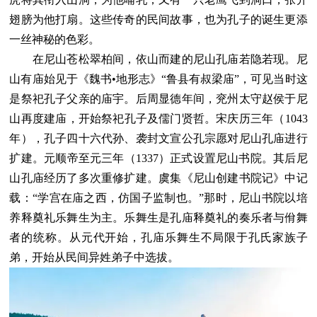
翅膀为他打扇。这些传奇的民间故事，也为孔子的诞生更添
一丝神秘的色彩。
在尼山苍松翠柏间，依山而建的尼山孔庙若隐若现。尼
山有庙始见于《魏书•地形志》“鲁县有叔梁庙”，可见当时这
是祭祀孔子父亲的庙宇。后周显德年间，兖州太守赵侯于尼
山再度建庙，开始祭祀孔子及儒门贤哲。宋庆历三年（1043
年），孔子四十六代孙、袭封文宣公孔宗愿对尼山孔庙进行
扩建。元顺帝至元三年（1337）正式设置尼山书院。其后尼
山孔庙经历了多次重修扩建。虞集《尼山创建书院记》中记
载：“学宫在庙之西，仿国子监制也。”那时，尼山书院以培
养释奠礼乐舞生为主。乐舞生是孔庙释奠礼的奏乐者与佾舞
者的统称。从元代开始，孔庙乐舞生不局限于孔氏家族子
弟，开始从民间异姓弟子中选拔。