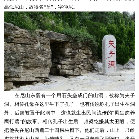
高似尼山，故得名“丘”，字仲尼。
在尼山东麓有一个用石头垒成门的山洞，被称为夫子
洞。相传孔母在这里生下了孔子，也有传说称孔子出生在洞
外，后曾被置于此洞中，这也就生出民间流传的“凤生虎养
鹰打扇”的故事。相传孔子出生后，叔梁纥嫌其太丑陋，便
把他丢在尼山西麓二十四棵柏树下。他们走后，山上一只雌
虎将其衔入山洞，为他哺乳；又有一只老鹰飞到洞口，张开