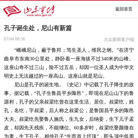
返回首页
孔子诞生处，尼山有新篇
07/04
08:56
大众新闻客户端
“峨峨尼山，蔽于鲁邦；笃生圣人，维民之纲。”在济宁
曲阜市东南30公里处，静卧着一座海拔不过340米的山峰。
这座山奇不过三山，险不过五岳，却因一位圣人成为中华文
明史上无法越过的一座高山。这座山就是尼山。
尼山是孔子的诞生地。《史记》中记载了孔子降生的故
事。据记载，“孔子生鲁昌平乡陬邑”，即现在尼山山下的鲁
源村，孔子的父亲叔梁纥曾在这里生活、居住。叔梁纥，姓
孔，名纥，字叔梁，后人称之叔梁公，是鲁国昌平乡的陬邑
大夫。叔梁纥先娶鲁人施氏，生九女，后纳妾，生下儿子孟
皮，却因先天残疾，不能继位。60多岁时，叔梁纥娶颜徵在
为妻，生下孔子。相传孔子“生而首上圩顶”，即头顶中低周