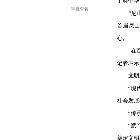
了解中华
手机查看
“尼山
首届尼山
心。
“在百
记者表示
文明
“现代
社会发展
“传承创
“赋予
奠定文明