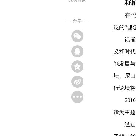
和谐
在“追问
分享
泛的“理
记者从
义和时代
能发展与
坛、尼山
行论坛将
2010
谐为主题
经过1