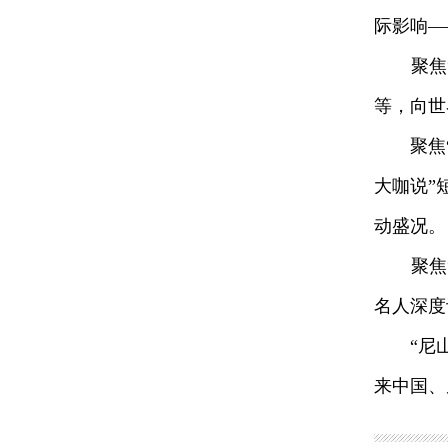
际影响—
聚焦“尼
等，向世
聚焦“尼
大咖说”
动盛况。
聚焦“
名人深度
“尼山之
来中国、