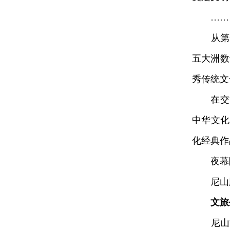
……
从第一
五大洲数
秀传统文
在交流
中华文化
化经典作
夜幕降
尼山脚下
文旅
尼山世