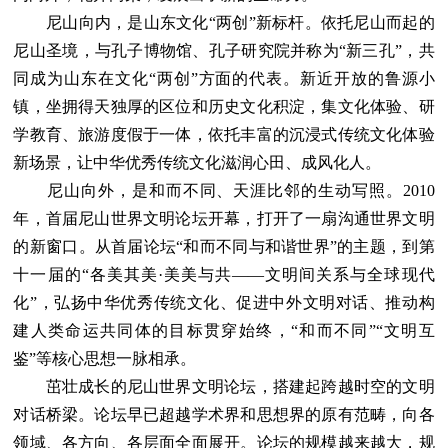
尼山向内，是山东文化“两创”新标杆。依托尼山而起的
尼山圣境，与孔子博物馆、孔子研究院并称为“新三孔”，共
同成为山东在文化“两创”方面的代表。新近开放的鲁源小
镇，坐拥得天独厚的区位和历史文化积淀，集文化体验、研
学教育、旅游度假于一体，依托丰富的沉浸式传统文化体验
新场景，让中华优秀传统文化滋润心田、成风化人。
尼山向外，是和而不同、天涯比邻的生动写照。2010
年，首届尼山世界文明论坛开幕，打开了一扇沟通世界文明
的新窗口。从首届论坛“和而不同与和谐世界”的主题，到第
十一届的“各美其美·美美与共——文明间关系与全球现代
化”，弘扬中华优秀传统文化、促进中外文明对话、推动构
建人类命运共同体的目标贯穿始终，“和而不同”“文明互
鉴”等核心思想一脉相承。
茁壮成长的尼山世界文明论坛，搭建起跨越时空的文明
对话桥梁。论坛早已超越学术界和思想界的原有范畴，向各
领域、各方向、各层面全面展开。论坛的规模越来越大，规