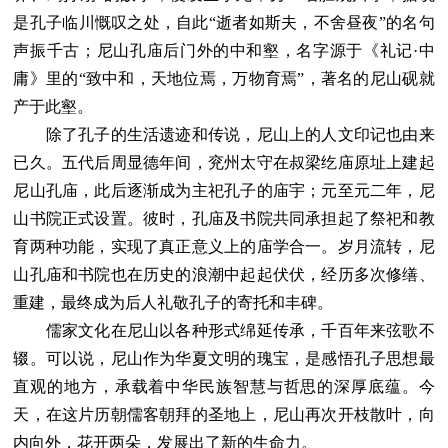
是孔子临川慨叹之处，自此“逝者如斯夫，不舍昼夜”的名句
声振千古；尼山孔庙后门外的中和壑，名字源于《礼记·中
庸》里的“致中和，天地位焉，万物育焉”，著名的尼山砚就
产于此壑。
除了孔子的生活遗迹和传说，尼山上的人文印记也由来
已久。五代后周显德年间，兖州太守在叔梁纥庙原址上建起
尼山孔庙，此后逐渐成为主祀孔子的庙宇；元至元二年，尼
山书院正式设置。彼时，孔庙及书院共同承担起了祭祀和教
育两种功能，实现了真正意义上的庙学合一。岁月流转，尼
山孔庙和书院也在历史的浪潮中起起伏伏，经历多次修缮、
重建，最终成为后人礼敬孔子的寄托和丰碑。
儒家文化在尼山以各种形式绵延传承，千百年来弦歌不
辍。可以说，尼山作为华夏文明的瑰宝，是感悟孔子思想最
直观的地方，承载着中华民族智慧与哲思的深厚底蕴。今
天，在这片历朝儒客朝拜的圣地上，尼山再次开枝散叶，向
内向外，花开两朵，发展出了新的生命力。