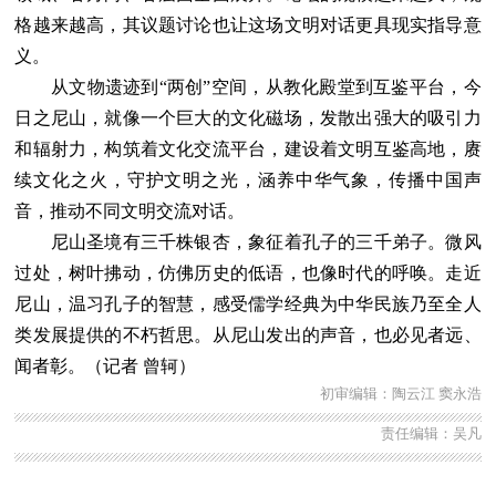
格越来越高，其议题讨论也让这场文明对话更具现实指导意
义。
从文物遗迹到“两创”空间，从教化殿堂到互鉴平台，今
日之尼山，就像一个巨大的文化磁场，发散出强大的吸引力
和辐射力，构筑着文化交流平台，建设着文明互鉴高地，赓
续文化之火，守护文明之光，涵养中华气象，传播中国声
音，推动不同文明交流对话。
尼山圣境有三千株银杏，象征着孔子的三千弟子。微风
过处，树叶拂动，仿佛历史的低语，也像时代的呼唤。走近
尼山，温习孔子的智慧，感受儒学经典为中华民族乃至全人
类发展提供的不朽哲思。从尼山发出的声音，也必见者远、
闻者彰。（记者 曾轲）
初审编辑：陶云江 窦永浩
责任编辑：吴凡