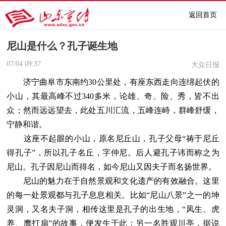
返回首页
尼山是什么？孔子诞生地
07/04
09:37
大众日报
济宁曲阜市东南约30公里处，有座东西走向连绵起伏的
小山，其最高峰不过340多米，论雄、奇、险、秀，皆不出
众；然而远远望去，此处五川汇流，五峰连峙，群峰舒缓，
宁静和谐。
这座不起眼的小山，原名尼丘山，孔子父母“祷于尼丘
得孔子”，所以孔子名丘，字仲尼。后人避孔子讳而称之为
尼山。孔子因尼山而得名，如今尼山又因夫子而名扬世界。
尼山的魅力在于自然景观和文化遗产的有效融合。这里
的每一处景观都与孔子息息相关。比如“尼山八景”之一的坤
灵洞，又名夫子洞，相传这里是孔子的出生地，“凤生、虎
养、鹰打扇”的故事，便发生于此；另一名胜观川亭，据说