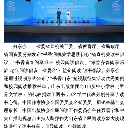
分享会上，省委省直机关工委、省教育厅、省民政厅、
省国资委分别发布“书香润机关学思践初心”省直机关读书倡
议、“书香青春阅享成长”校园阅读倡议、“孝善齐鲁阅享乐
龄”老年阅读倡议、省属企业“益企阅读”读书倡议。分享会上
还通过视频形式公布了“书香山东”短视频征集活动优秀案例
和校园阅读推荐书单，山东出版集团向113所中小学校（甲
骨文学校）的代表捐赠了图书，3名学生代表分别分享了读
书心得。中国作家协会全国委员会名誉委员，原韬奋基金会
理事长，中国出版协会全民阅读工作委员会主任聂震宁和中
央广播电视总台主持人鞠萍作为山东省全民阅读形象大使现
场进行了读书分享，倡导阅读、引领阅读。