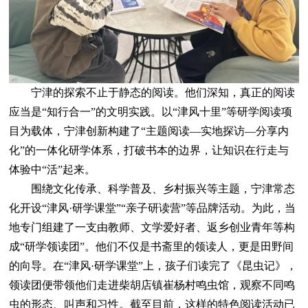
宁津的探索不止于静态的阅读。他们深知，真正的阅读
应当是“知行合一”的文明实践。以“津风十里”等研学阅读项
目为载体，宁津创新构建了“主题阅读—实地探访—分享内
化”的一体化研学体系，打破书本的边界，让知识在行走与
体验中“活”起来。
围绕文化传承、科学普及、乡村振兴等主题，宁津常态
化开设“津风·研学课堂”“亲子研读营”等品牌活动。为此，当
地专门组建了一支由教师、文学爱好者、返乡创业青年等构
成“研学领读团”。他们不仅是书斋里的领读人，更是田野间
的向导。在“津风·研学课堂”上，孩子们读完了《昆虫记》，
领读团便带领他们走进柴胡店镇崔杨村鸣虫馆，观察不同鸣
虫的形态、叫声和习性。截至目前，这样的特色阅读活动已