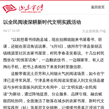
返回首页
以全民阅读深耕新时代文明实践活动
04/17
16:09
大众新闻客户端
“以前想看书得跑县城，现在抬脚就能来书屋看书、听
课，还能在茶话角说说事。”4月9日，德州市宁津县柴胡店
镇桃源里社区农家书屋里，村民李春圣笑着说。十几位村民
围坐在“民情茶话角”，一边翻农技书，一边聊家常。有人还
掏出手机，把书上表格拍下来发到村里微信群。
这般带着泥土芬芳和人间烟火气的阅读场景，如今在宁
津已是寻常风景。宁津县将全民阅读深度嵌入到文化强县建
设与乡村全面振兴的宏大布局中，以“文明实践+全民阅
读”为驱动，通过阵地提质、分众服务、品牌引领、融合赋
能四轮协同，全面激活了散落在城乡的农家书屋、新时代文
明实践所（站）等基层文化细胞，让缕缕书香真正浸润了田