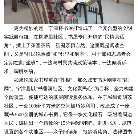
更为精妙的是，宁津将书屋打造成了一个复合型的文明
实践微枢纽。在桃源里社区，书屋专门开辟的“民情茶话
角”，摆上了茶壶茶碗，氛围亲切自然。这里既是阅读空
间，又是“村民说事点”和“邻里和解室”。村干部和志愿者会
定期在此“坐班”，一边与村民共读政策读本，一边倾听诉
求、调解纠纷。
如果说农家书屋重在“扎根”，那么城市书房则重在“织
网”。宁津县以“书香润社区、文化聚民心”为目标，全力构建
全龄覆盖、便捷可达的基层阅读服务体系。在宁城街道胡苏
社区，一处100余平方米的空间被巧妙利用，改造成了一座
藏书3600余册的城市书房，它像一块文化磁石，吸附着周边
居民，编织出一个精致的“15分钟阅读圈”。走进书房，规范
设置的各个功能区——亲子阅读角、银龄听读角、法律图书