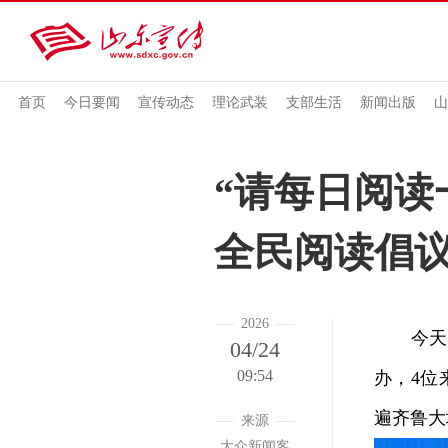
首页
今日要闻
宣传动态
理论武装
支部生活
新闻出版
山
“请每日阅读
全民阅读倡
2026
今天（4
04/24
09:54
办，4位
遍齐鲁大
来源
大众新闻客