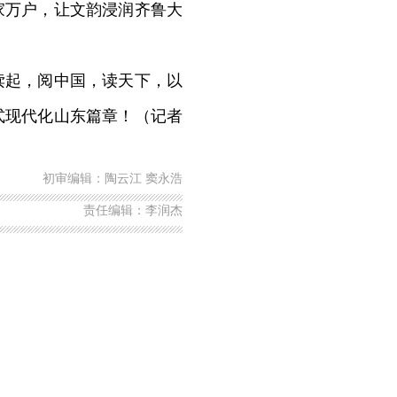
万户，让文韵浸润齐鲁大
起，阅中国，读天下，以
式现代化山东篇章！（记者
初审编辑：陶云江 窦永浩
责任编辑：李润杰