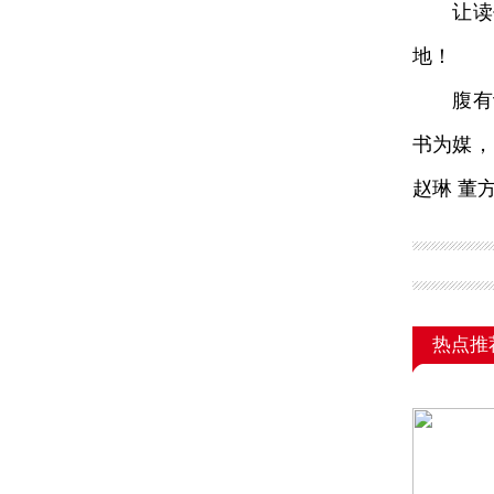
让读书
地！
腹有诗
书为媒，
赵琳 董
热点推