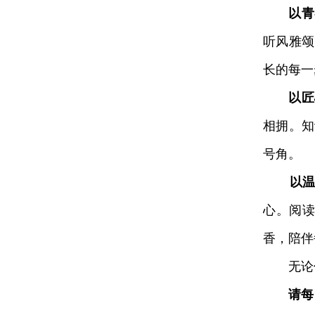
以青
听风雅颂
长的每一
以匠
相拥。知
号角。
以
心。阅
香，陪伴
无论你
请每