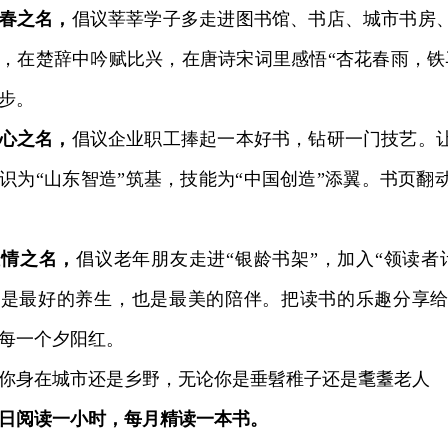
春之名，
倡议莘莘学子多走进图书馆、书店、城市书房
，在楚辞中吟赋比兴，在唐诗宋词里感悟“杏花春雨，铁
步。
心之名，
倡议企业职工捧起一本好书，钻研一门技艺。
识为“山东智造”筑基，技能为“中国创造”添翼。书页翻
温情之名，
倡议老年朋友走进“银龄书架”，加入“领读者
读是最好的养生，也是最美的陪伴。把读书的乐趣分享
每一个夕阳红。
身在城市还是乡野，无论你是垂髫稚子还是耄耋老人
日阅读一小时，每月精读一本书。