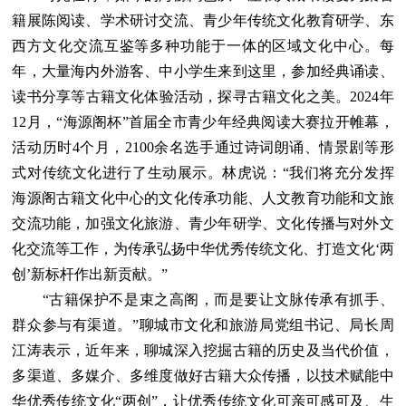
籍展陈阅读、学术研讨交流、青少年传统文化教育研学、东
西方文化交流互鉴等多种功能于一体的区域文化中心。每
年，大量海内外游客、中小学生来到这里，参加经典诵读、
读书分享等古籍文化体验活动，探寻古籍文化之美。2024年
12月，“海源阁杯”首届全市青少年经典阅读大赛拉开帷幕，
活动历时4个月，2100余名选手通过诗词朗诵、情景剧等形
式对传统文化进行了生动展示。林虎说：“我们将充分发挥
海源阁古籍文化中心的文化传承功能、人文教育功能和文旅
交流功能，加强文化旅游、青少年研学、文化传播与对外文
化交流等工作，为传承弘扬中华优秀传统文化、打造文化‘两
创’新标杆作出新贡献。”
“古籍保护不是束之高阁，而是要让文脉传承有抓手、
群众参与有渠道。”聊城市文化和旅游局党组书记、局长周
江涛表示，近年来，聊城深入挖掘古籍的历史及当代价值，
多渠道、多媒介、多维度做好古籍大众传播，以技术赋能中
华优秀传统文化“两创”，让优秀传统文化可亲可感可及、生