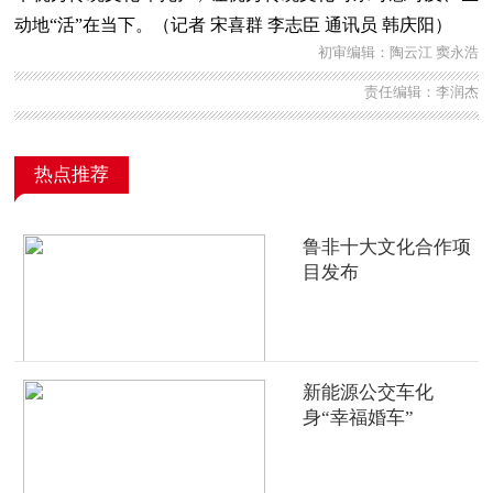
动地“活”在当下。（记者 宋喜群 李志臣 通讯员 韩庆阳）
初审编辑：陶云江 窦永浩
责任编辑：李润杰
热点推荐
鲁非十大文化合作项
目发布
新能源公交车化
身“幸福婚车”