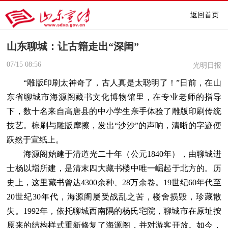
返回首页
山东聊城：让古籍走出“深闺”
07/15
08:56
光明日报
“雕版印刷太神奇了，古人真是太聪明了！”日前，在山
东省聊城市海源阁藏书文化博物馆里，在专业老师的指导
下，数十名来自高唐县的中小学生亲手体验了雕版印刷传统
技艺。棕刷与雕版摩擦，发出“沙沙”的声响，清晰的字迹便
跃然于宣纸上。
海源阁始建于清道光二十年（公元1840年），由聊城进
士杨以增所建，是清末四大藏书楼中唯一崛起于北方的。历
史上，这里藏书曾达4300余种、28万余卷。19世纪60年代至
20世纪30年代，海源阁屡受战乱之苦，楼舍损毁，珍藏散
失。1992年，依托聊城西南隅的杨氏宅院，聊城市在原址按
原来的结构样式重新修复了海源阁，并对游客开放。如今，