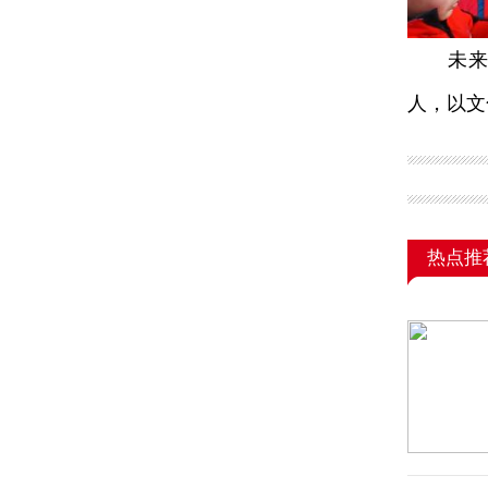
未来，
人，以文
热点推