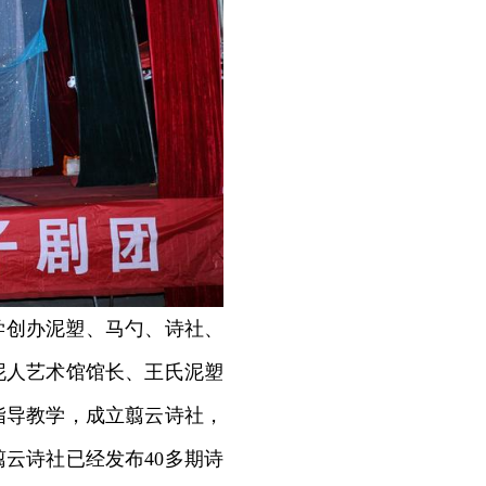
学创办泥塑、马勺、诗社、
泥人艺术馆馆长、王氏泥塑
指导教学，成立翦云诗社，
云诗社已经发布40多期诗