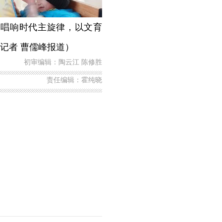
唱响时代主旋律，以文育
记者 曹儒峰报道）
初审编辑：陶云江 陈修胜
责任编辑：霍纯晓