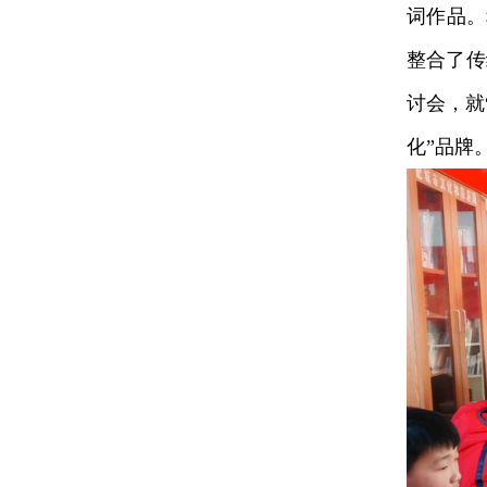
词作品。
整合了传
讨会，就
化”品牌