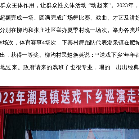
主体作用，让群众性文体活动 “动起来”。2023年，
超额完成一场。圆满完成广场舞比赛、戏曲、才艺及讲
分别在柳沟和张庄社区举办夏季村晚一场次。举办各类培
8场次，体育赛事4场次，下寨村舞蹈队代表潮泉镇在肥
出，获得一等奖。柳沟村民赵焕英说：“‘送戏下乡’年年
早地过来。政府请来的戏班子也很专业，唱的一出出经