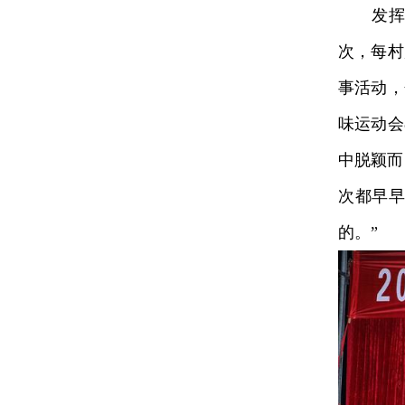
发挥群众
次，每村
事活动，
味运动会
中脱颖而
次都早
的。”