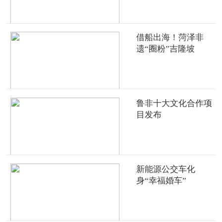
借船出海！菏泽非
遗“圈粉”吉隆坡
鲁非十大文化合作项
目发布
新能源公交车化
身“幸福婚车”