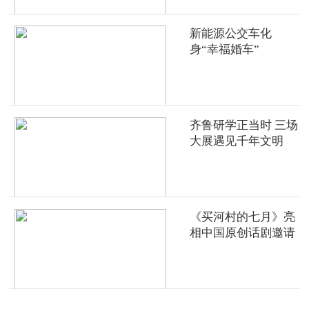
新能源公交车化
身“幸福婚车”
齐鲁研学正当时 三场
大展遇见千年文明
《买河村的七月》亮
相中国原创话剧邀请
展