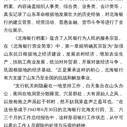
档案。内容涵盖组织人事类、综合类、业务类、会计类等，
真实记录了山东革命根据地发展壮大的历史经验，对北海银
行的建立背景、经营活动、普惠金融、货币斗争等进行了全
方位展示。
《北海银行档案》蕴含了人民银行为人民的服务宗旨。
在《北海银行营业简章》中，第一章就明确其宗旨为“加强
山东抗日根据地之经济建设，发展农村经济，增加农业生
产，扶助工商业发展，统治对外贸易，开展对敌经济斗争，
巩固根据地的经济基础。”正是秉承这样的初心，北海银行
有力支援了山东乃至全国的抗战和解放事业。
“支行机关则隐蔽在一地坚持工作，白天集合在山头办
公，夜间在地洞里分散睡觉。穴居群处，大有原始人之风，
以致枪炮之声虽起于邻村，然不妨我算盘声之盈耳也。”在
这份形成于1943年6月30日的北海银行北海支行四、五、六
三个月的工作总结报告中，这样形容银行工作状态，从中可
以看出工作人员艰险的处境与乐观的精神。