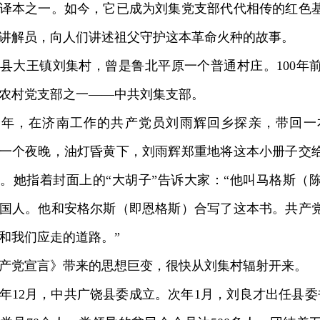
译本之一。如今，它已成为刘集党支部代代相传的红色
讲解员，向人们讲述祖父守护这本革命火种的故事。
大王镇刘集村，曾是鲁北平原一个普通村庄。100年
农村党支部之一——中共刘集支部。
6年，在济南工作的共产党员刘雨辉回乡探亲，带回一
一个夜晚，油灯昏黄下，刘雨辉郑重地将这本小册子交
。她指着封面上的“大胡子”告诉大家：“他叫马格斯（
国人。他和安格尔斯（即恩格斯）合写了这本书。共产
和我们应走的道路。”
党宣言》带来的思想巨变，很快从刘集村辐射开来。
年12月，中共广饶县委成立。次年1月，刘良才出任县委