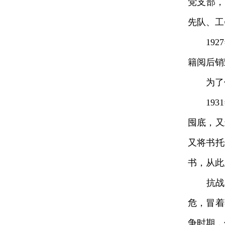
党支部，
先队、工
1927
籍阅后销
为了保
1931
囤底，又
又将书托
书，从此
抗战时期
危，冒着
争时期，