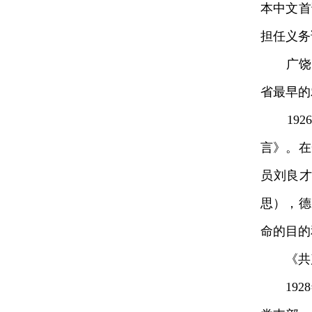
本中文首
担任义务
广饶县
省最早的
192
言》。在
员刘良才
思），德
命的目的
《共产
1928