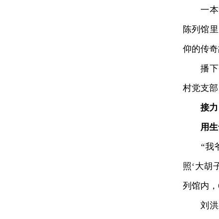
一本泛
陈列馆里
仰的传奇
播下火
村党支部
接力
用生
“我爷
照‘大胡
列馆内，
刘洪业