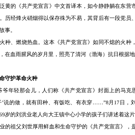
黄的《共产党宣言》中文首译本，如今静静躺在东营市
。历经烽火硝烟得以保存殊为不易，其背后有一段党员
故事。
种、燃烧热血。这本《共产党宣言》如同不熄的火种，
，在血雨腥风的岁月里，照亮了清河（渤海）抗日根据地
命守护革命火种
爷年轻那会儿，人们称《共产党宣言》封面上的马克思
子’说的做，就有田种、有饭吃、有衣穿……”8月17日
69岁的刘洪业老人向大王镇中心小学的孩子们讲述着这
的祖父刘世厚用鲜血和生命守护的《共产党宣言》，是