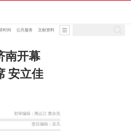
讲时间
公共服务
文献资料
济南开幕
席 安立佳
初审编辑：陶云江 窦永浩
责任编辑：吴凡