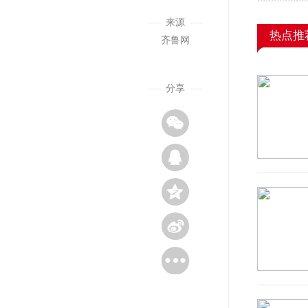
来源
热点推
齐鲁网
分享