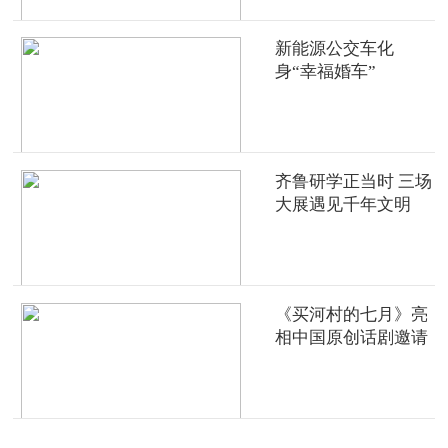
新能源公交车化
身“幸福婚车”
齐鲁研学正当时 三场
大展遇见千年文明
《买河村的七月》亮
相中国原创话剧邀请
展