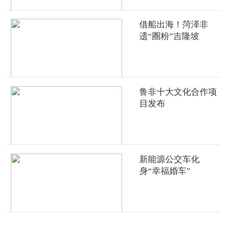
借船出海！菏泽非
遗“圈粉”吉隆坡
鲁非十大文化合作项
目发布
新能源公交车化
身“幸福婚车”