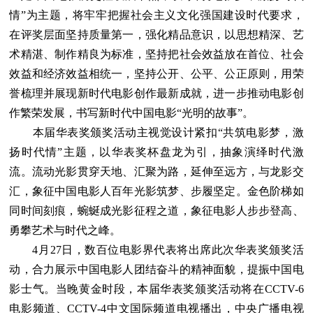
情”为主题，将牢牢把握社会主义文化强国建设时代要求，
在评奖层面坚持质量第一，强化精品意识，以思想精深、艺
术精湛、制作精良为标准，坚持把社会效益放在首位、社会
效益和经济效益相统一，坚持公开、公平、公正原则，用荣
誉梳理并展现新时代电影创作最新成就，进一步推动电影创
作繁荣发展，书写新时代中国电影“光明的故事”。
本届华表奖颁奖活动主视觉设计紧扣“共筑电影梦，激
扬时代情”主题，以华表奖杯盘龙为引，抽象演绎时代激
流。流动光影贯穿天地、汇聚为路，延伸至远方，与龙影交
汇，象征中国电影人百年光影筑梦、步履坚定。金色阶梯如
同时间刻痕，蜿蜒成光影征程之道，象征电影人步步登高、
勇攀艺术与时代之峰。
4月27日，数百位电影界代表将出席此次华表奖颁奖活
动，合力展示中国电影人团结奋斗的精神面貌，提振中国电
影士气。当晚黄金时段，本届华表奖颁奖活动将在CCTV-6
电影频道、CCTV-4中文国际频道电视播出，中央广播电视