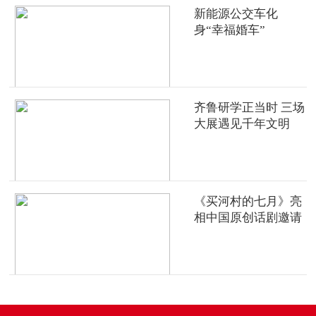
新能源公交车化
身“幸福婚车”
齐鲁研学正当时 三场
大展遇见千年文明
《买河村的七月》亮
相中国原创话剧邀请
展