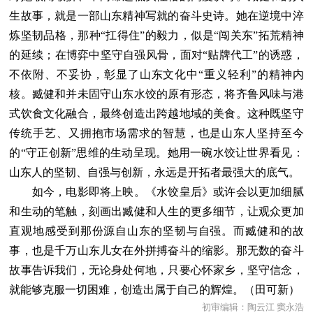
生故事，就是一部山东精神写就的奋斗史诗。她在逆境中淬
炼坚韧品格，那种“扛得住”的毅力，似是“闯关东”拓荒精神
的延续；在博弈中坚守自强风骨，面对“贴牌代工”的诱惑，
不依附、不妥协，彰显了山东文化中“重义轻利”的精神内
核。臧健和并未固守山东水饺的原有形态，将齐鲁风味与港
式饮食文化融合，最终创造出跨越地域的美食。这种既坚守
传统手艺、又拥抱市场需求的智慧，也是山东人坚持至今
的“守正创新”思维的生动呈现。她用一碗水饺让世界看见：
山东人的坚韧、自强与创新，永远是开拓者最强大的底气。
如今，电影即将上映。《水饺皇后》或许会以更加细腻
和生动的笔触，刻画出臧健和人生的更多细节，让观众更加
直观地感受到那份源自山东的坚韧与自强。而臧健和的故
事，也是千万山东儿女在外拼搏奋斗的缩影。那无数的奋斗
故事告诉我们，无论身处何地，只要心怀家乡，坚守信念，
就能够克服一切困难，创造出属于自己的辉煌。（田可新）
初审编辑：陶云江 窦永浩