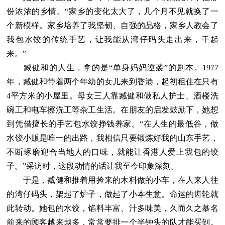
份浓浓的乡情。“家乡的变化太大了，几个月不见就换了一
个新模样。家乡培养了我坚韧、自强的品格，家乡人教会了
我包水饺的传统手艺，让我能从湾仔码头走出来，干起
来。”
臧健和的人生，拿的是“单身妈妈逆袭”的剧本。1977
年，臧健和带着两个年幼的女儿来到香港，起初租住在只有
4平方米的小屋里。母女三人靠臧健和做私人护士、酒楼洗
碗工和电车擦洗工等杂工生活。在朋友的启发鼓励下，她想
到凭借擅长的手艺包水饺挣钱养家。“在人生的最低谷，做
水饺小贩是唯一的出路，我相信只要锻炼好我的山东手艺，
不断琢磨迎合当地人的口味，就能让香港人爱上我包的饺
子。”采访时，这段动情的话让我至今印象深刻。
于是，臧健和推着用捡来的木料做的小车，在人来人往
的湾仔码头，架起了炉子，做起了小本生意。命运的齿轮就
此转动。她包的水饺，馅料丰富、汁多味美，久而久之慕名
前来的顾客越来越多，常常要排一个半钟头的队才能买到。