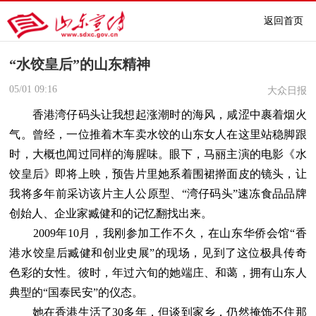
返回首页
“水饺皇后”的山东精神
05/01
09:16
大众日报
香港湾仔码头让我想起涨潮时的海风，咸涩中裹着烟火
气。曾经，一位推着木车卖水饺的山东女人在这里站稳脚跟
时，大概也闻过同样的海腥味。眼下，马丽主演的电影《水
饺皇后》即将上映，预告片里她系着围裙擀面皮的镜头，让
我将多年前采访该片主人公原型、“湾仔码头”速冻食品品牌
创始人、企业家臧健和的记忆翻找出来。
2009年10月，我刚参加工作不久，在山东华侨会馆“香
港水饺皇后臧健和创业史展”的现场，见到了这位极具传奇
色彩的女性。彼时，年过六旬的她端庄、和蔼，拥有山东人
典型的“国泰民安”的仪态。
她在香港生活了30多年，但谈到家乡，仍然掩饰不住那