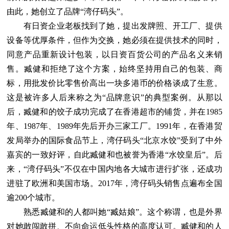
由此，她创立了品牌“湾仔码头”。
有日资企业老板找到了她，提出发牌照、开工厂、提供
设备等优厚条件，但作为交换，她必须在提供技术的同时，
同意产品重新设计包装，以日资百货公司的产品名义来销
售。臧健和拒绝了这个方案，始终坚持用自己的包装、商
标，用批发价比零售价高出一块多港币的价格谈成了生意。
这是被许多人后来称之为“品牌意识”的典型案例。从那以
后，臧健和的饺子成功完成了在香港超市的铺货，并在1985
年、1987年、1989年先后开办三家工厂。1991年，在香港贸
发局举办的国际食品节上，湾仔码头“北京水饺”受到了中外
嘉宾的一致好评，自此臧健和也被誉为香港“水饺皇后”。后
来，“湾仔码头”不仅在中国内地各大城市进行扩张，还成功
进驻了欧洲和美国市场。2017年，湾仔码头销售点遍布全国
逾200个城市。
熟悉臧健和的人都叫她“臧姑娘”。这个称谓，也是外界
对她敢闯敢拼、不向命运低头性格的高度认可。臧健和的人