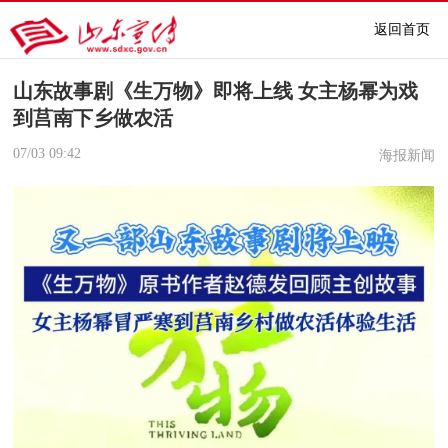
返回首页
山东故事剧《生万物》即将上线 女主杨幂为戏
到莒南下乡做农活
07/03
09:42
海报新闻