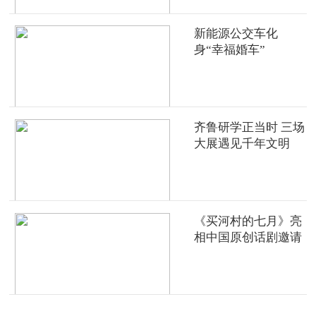
新能源公交车化
身“幸福婚车”
齐鲁研学正当时 三场
大展遇见千年文明
《买河村的七月》亮
相中国原创话剧邀请
展