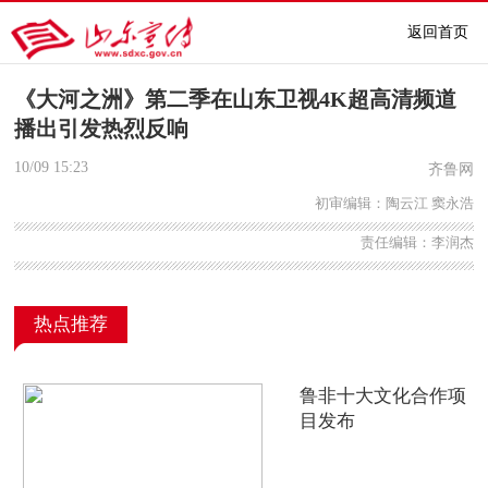
返回首页
《大河之洲》第二季在山东卫视4K超高清频道
播出引发热烈反响
10/09
15:23
齐鲁网
初审编辑：陶云江 窦永浩
责任编辑：李润杰
热点推荐
鲁非十大文化合作项
目发布