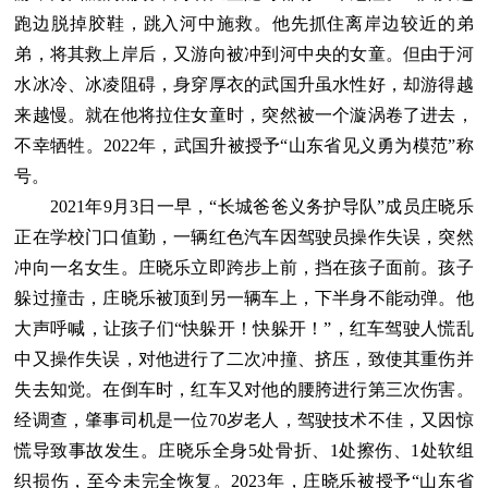
跑边脱掉胶鞋，跳入河中施救。他先抓住离岸边较近的弟
弟，将其救上岸后，又游向被冲到河中央的女童。但由于河
水冰冷、冰凌阻碍，身穿厚衣的武国升虽水性好，却游得越
来越慢。就在他将拉住女童时，突然被一个漩涡卷了进去，
不幸牺牲。2022年，武国升被授予“山东省见义勇为模范”称
号。
2021年9月3日一早，“长城爸爸义务护导队”成员庄晓乐
正在学校门口值勤，一辆红色汽车因驾驶员操作失误，突然
冲向一名女生。庄晓乐立即跨步上前，挡在孩子面前。孩子
躲过撞击，庄晓乐被顶到另一辆车上，下半身不能动弹。他
大声呼喊，让孩子们“快躲开！快躲开！”，红车驾驶人慌乱
中又操作失误，对他进行了二次冲撞、挤压，致使其重伤并
失去知觉。在倒车时，红车又对他的腰胯进行第三次伤害。
经调查，肇事司机是一位70岁老人，驾驶技术不佳，又因惊
慌导致事故发生。庄晓乐全身5处骨折、1处擦伤、1处软组
织损伤，至今未完全恢复。2023年，庄晓乐被授予“山东省