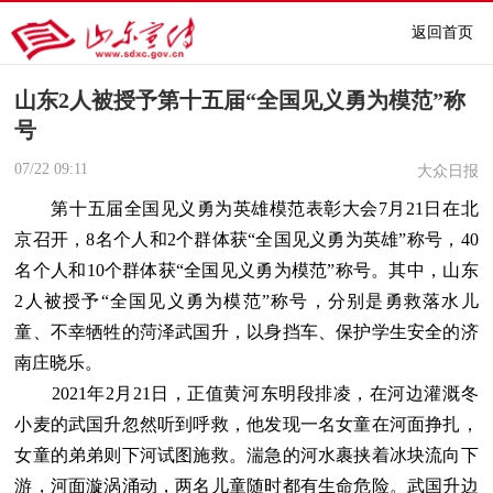
返回首页
山东2人被授予第十五届“全国见义勇为模范”称
号
07/22
09:11
大众日报
第十五届全国见义勇为英雄模范表彰大会7月21日在北
京召开，8名个人和2个群体获“全国见义勇为英雄”称号，40
名个人和10个群体获“全国见义勇为模范”称号。其中，山东
2人被授予“全国见义勇为模范”称号，分别是勇救落水儿
童、不幸牺牲的菏泽武国升，以身挡车、保护学生安全的济
南庄晓乐。
2021年2月21日，正值黄河东明段排凌，在河边灌溉冬
小麦的武国升忽然听到呼救，他发现一名女童在河面挣扎，
女童的弟弟则下河试图施救。湍急的河水裹挟着冰块流向下
游，河面漩涡涌动，两名儿童随时都有生命危险。武国升边