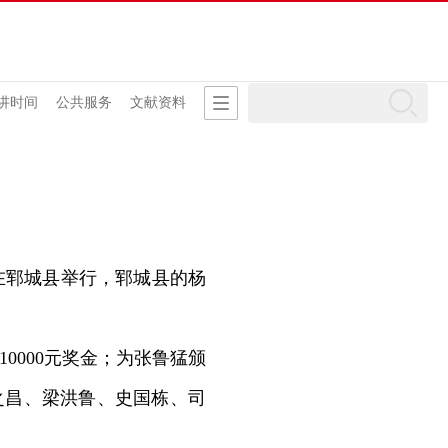
讲时间
公共服务
文献资料
郓城县举行，郓城县的杨
000元奖金；为张鲁猛颁
赵之昌、梁洪鲁、史国栋、司