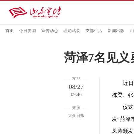
首页
今日要闻
宣传动态
理论武装
支部生活
新闻出版
山
菏泽7名见义
2025
近日，
08/27
09:46
栋梁、张
仪式上，
来源
大众日报
发“菏泽
凤涛颁发