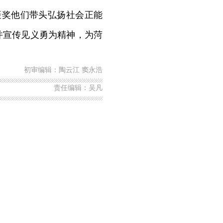
奖他们带头弘扬社会正能
并宣传见义勇为精神，为菏
初审编辑：陶云江 窦永浩
责任编辑：吴凡