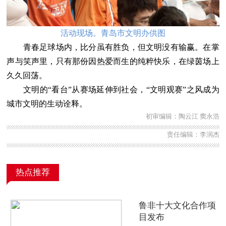
活动现场。青岛市文明办供图
青春足球场内，比分虽有胜负，但文明没有输赢。在掌
声与笑声里，只有那份因热爱而生的纯粹快乐，在绿茵场上
久久回荡。
文明的“看台”从赛场延伸到社会，“文明观赛”之风成为
城市文明的生动诠释。
初审编辑：陶云江 窦永浩
责任编辑：李润杰
热点推荐
鲁非十大文化合作项
目发布