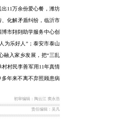
出11万余份爱心餐，潍坊
传、化解矛盾纠纷，临沂市
淄博市翗翗助学服务中心创
人为乐好人”；泰安市泰山
心融入家乡发展，把“三乱
单村村民李善军用11年真情
申多年来不离不弃照顾患病
初审编辑：陶云江 窦永浩
责任编辑：吴凡