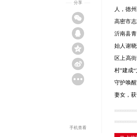
分享
人，德州
高密市志
沂南县青
始人谢晓
区上高街
村”建成
守护唤醒
妻女，获
手机查看