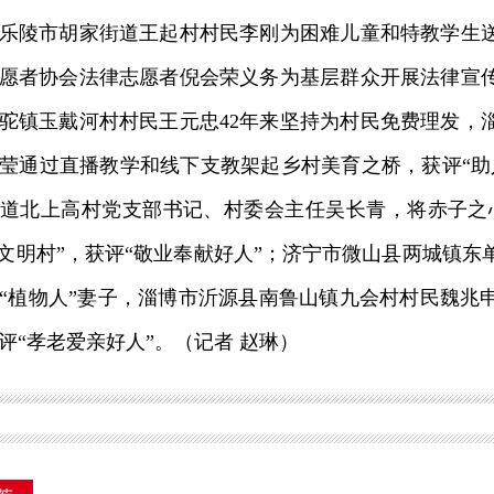
乐陵市胡家街道王起村村民李刚为困难儿童和特教学生送
愿者协会法律志愿者倪会荣义务为基层群众开展法律宣
驼镇玉戴河村村民王元忠42年来坚持为村民免费理发，
莹通过直播教学和线下支教架起乡村美育之桥，获评“助
道北上高村党支部书记、村委会主任吴长青，将赤子之
“文明村”，获评“敬业奉献好人”；济宁市微山县两城镇东
“植物人”妻子，淄博市沂源县南鲁山镇九会村村民魏兆
评“孝老爱亲好人”。（记者 赵琳）