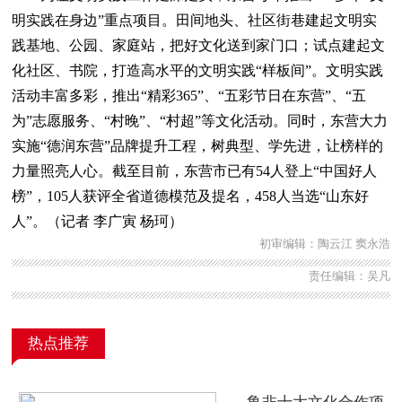
明实践在身边”重点项目。田间地头、社区街巷建起文明实
践基地、公园、家庭站，把好文化送到家门口；试点建起文
化社区、书院，打造高水平的文明实践“样板间”。文明实践
活动丰富多彩，推出“精彩365”、“五彩节日在东营”、“五
为”志愿服务、“村晚”、“村超”等文化活动。同时，东营大力
实施“德润东营”品牌提升工程，树典型、学先进，让榜样的
力量照亮人心。截至目前，东营市已有54人登上“中国好人
榜”，105人获评全省道德模范及提名，458人当选“山东好
人”。（记者 李广寅 杨珂）
初审编辑：陶云江 窦永浩
责任编辑：吴凡
热点推荐