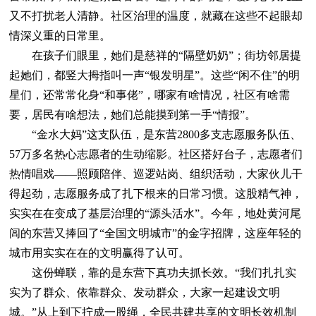
又不打扰老人清静。社区治理的温度，就藏在这些不起眼却
情深义重的日常里。
在孩子们眼里，她们是慈祥的“隔壁奶奶”；街坊邻居提
起她们，都竖大拇指叫一声“银发明星”。这些“闲不住”的明
星们，还常常化身“和事佬”，哪家有啥情况，社区有啥需
要，居民有啥想法，她们总能摸到第一手“情报”。
“金水大妈”这支队伍，是东营2800多支志愿服务队伍、
57万多名热心志愿者的生动缩影。社区搭好台子，志愿者们
热情唱戏——照顾陪伴、巡逻站岗、组织活动，大家伙儿干
得起劲，志愿服务成了扎下根来的日常习惯。这股精气神，
实实在在变成了基层治理的“源头活水”。今年，地处黄河尾
闾的东营又捧回了“全国文明城市”的金字招牌，这座年轻的
城市用实实在在的文明赢得了认可。
这份蝉联，靠的是东营下真功夫抓长效。“我们扎扎实
实为了群众、依靠群众、发动群众，大家一起建设文明
城。”从上到下拧成一股绳，全民共建共享的文明长效机制