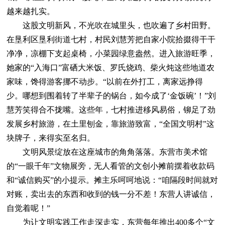
越来越扎实。
这股文明新风，不光吹在城里头，也吹遍了乡村田野。
在垦利区垦利街道七村，村民刘慧芳把自家小院拾掇得干干
净净，凉棚下支起桌椅，小菜园绿意盎然。进入旅游旺季，
她家的“入海口”富硒大米饭、罗氏烧鸡、柴火炖这些地道农
家味，馋得游客挪不动步。“以前在外打工，离家远挣得
少。哪想到围着转了半辈子的锅台，如今成了‘金饭碗’！”刘
慧芳笑得合不拢嘴。这些年，七村推进移风易俗，铆足了劲
发展乡村旅游，在土里刨金，靠旅游致富，“全国文明村”这
块牌子，来得实至名归。
文明风景绽放在这座城市的角角落落。东营市美术馆
的“一眼千年”文物展旁，无人看管的文创小摊前摆着收款码
和“诚信购买”的小提示。摊主乐呵呵地说：“咱隔段时间就对
对账，卖出去的东西和收到的钱一分不差！东营人讲诚信，
自觉着呢！”
为让文明实践工作走深走实，东营每年推出400多个“文