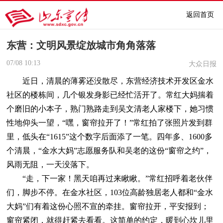
返回首页
东营：文明风景绽放城市角角落落
07/08
10:13
大众日报
近日，清晨的薄雾还没散尽，东营经济技术开发区金水
社区的楼栋间，几个银发身影已经忙活开了。常红大妈揣着
个磨旧的小本子，熟门熟路走到吴文清老人家楼下，她习惯
性地仰头一望，“嘿，窗帘拉开了！”常红拍了张照片发到群
里，低头在“1615”这个数字后面添了一笔。四年多、1600多
个清晨，“金水大妈”志愿服务队和吴老的这份“窗帘之约”，
风雨无阻，一天没落下。
“走，下一家！黑天咱再过来瞅瞅。”常红招呼着老伙伴
们，脚步不停。在金水社区，103位高龄独居老人都和“金水
大妈”们有着这份心照不宣的牵挂。窗帘拉开，平安报到；
窗帘紧闭，就得赶紧去看看。这简单的约定，暖到心坎儿里