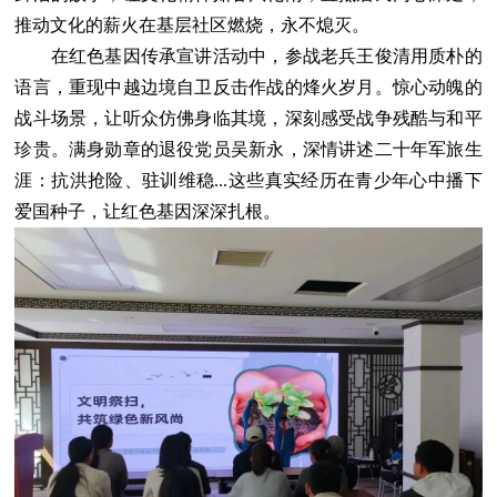
推动文化的薪火在基层社区燃烧，永不熄灭。
在红色基因传承宣讲活动中，参战老兵王俊清用质朴的
语言，重现中越边境自卫反击作战的烽火岁月。惊心动魄的
战斗场景，让听众仿佛身临其境，深刻感受战争残酷与和平
珍贵。满身勋章的退役党员吴新永，深情讲述二十年军旅生
涯：抗洪抢险、驻训维稳...这些真实经历在青少年心中播下
爱国种子，让红色基因深深扎根。