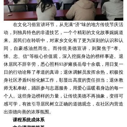
在文化习俗宣讲环节，从充满“济”味的地方传统节庆活
动，到独具特色的非遗技艺，一个个精彩的文化故事娓娓道
来。居民们在聆听中，对家乡文化有了更为深刻的认识和认
同，自豪感油然而生。而传统美德宣讲，则聚焦于“孝、
悌、忠、信”等核心价值观，深入挖掘身边的榜样事迹。退
休居民不辞辛劳，悉心照料93岁瘫痪岳母十余载，用日复一
日的行动诠释了孝道的真谛；退休调解员发挥余热，积极投
身社区矛盾纠纷化解工作，彰显出高度的责任担当；退休教
师无私奉献，踊跃参与志愿服务，用爱心温暖着身边的每一
个人。这些身边榜样的力量，让传统美德不再抽象，变得可
感可学，有效引导居民树立正确的道德观念，在社区内营造
出崇德向善的浓厚氛围。
课程系统成体系