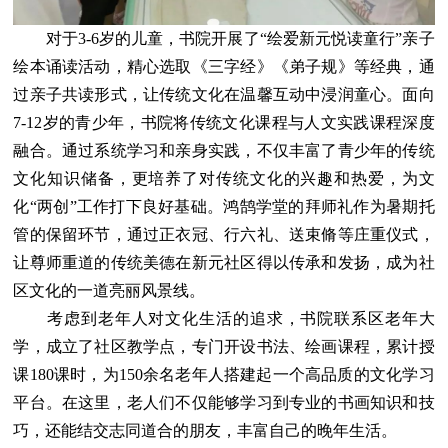
对于3-6岁的儿童，书院开展了“绘爱新元悦读童行”亲子
绘本诵读活动，精心选取《三字经》《弟子规》等经典，通
过亲子共读形式，让传统文化在温馨互动中浸润童心。面向
7-12岁的青少年，书院将传统文化课程与人文实践课程深度
融合。通过系统学习和亲身实践，不仅丰富了青少年的传统
文化知识储备，更培养了对传统文化的兴趣和热爱，为文
化“两创”工作打下良好基础。鸿鹄学堂的拜师礼作为暑期托
管的保留环节，通过正衣冠、行六礼、送束脩等庄重仪式，
让尊师重道的传统美德在新元社区得以传承和发扬，成为社
区文化的一道亮丽风景线。
考虑到老年人对文化生活的追求，书院联系区老年大
学，成立了社区教学点，专门开设书法、绘画课程，累计授
课180课时，为150余名老年人搭建起一个高品质的文化学习
平台。在这里，老人们不仅能够学习到专业的书画知识和技
巧，还能结交志同道合的朋友，丰富自己的晚年生活。