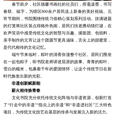
春节前夕，社区德馨书画社的社员们，挥毫泼墨，书写
春联、福字，为辖区800余户居民送上新春的美好祝福。元
宵节期间，书院围绕传统习俗精心策划系列活动。挂满谜题
的灯笼将社区装点得格外热闹，居民们扶老携幼猜灯谜，在
欢声笑语中感受传统文化的智慧与乐趣。揉面团、包馅料，
亲手制作的元宵让这个团圆节更具滋味，舌尖上的甜蜜里，
是代代相传的文化记忆。
端午节来临时，粽叶的清香弥漫整个社区。居民们围坐
在一起包粽子，听书院老师讲述屈原的故事。青青的粽叶、
雪白的糯米，包裹着千年的爱国情怀，让这个传统节日在新
时代焕发出新的光彩。
非遗创新赋新能
薪火相传焕青春
文化书院充分依托传统文化阵地与非遗资源，创新打造
了“行走中的非遗”“指尖上的非遗”和“非遗进社区”三大特色
项目，为传统文化技艺在基层的传承与发展注入新的活力。