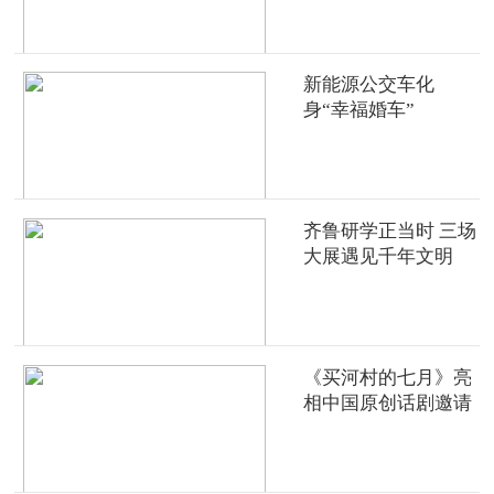
新能源公交车化
身“幸福婚车”
齐鲁研学正当时 三场
大展遇见千年文明
《买河村的七月》亮
相中国原创话剧邀请
展