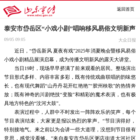
返回首页
泰安市岱岳区“小戏小剧”唱响移风易俗文明新声
09/05
09:05
大众日报
近日，“岱岳新风 夏夜有戏”2025年消夏晚会暨移风易俗
小戏小剧精品展演启幕，成为传播文明新风的露天大讲堂。
当日19时，现场早早挤满了前来观看的居民。整场演出
节目形式多样、内容丰富多彩，既有传统戏曲联唱的韵味悠
长，也有现代舞蹈“山丹丹花开红艳艳”“胶州秧歌”的热情奔
放；既有神奇的川剧绝技“变脸”和精彩的魔术表演，也有极
具地方特色的“汶河大鼓”。
表演过程中，人群中不时发出一阵阵欢乐的笑声，每个
节目表演结束，大家更是报以热烈的掌声。“节目演得好，
特别接地气。来之前以为会讲一些大道理，没想到节目很有
意思，感觉没看够。”来自泰安市岱岳区粥店街道大河社区