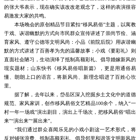
的张大爷表示，现在确实该改改老观念了，这样的表演很容
易激发大家的共鸣。
本场晚会的原创精品节目紧扣“移风易俗”主题，以寓教
于戏、诙谐幽默的方式向市民群众宣传讲述了崇尚节俭、涵
育家风、遵守公德等文明风尚：小品《前院后院》用诙谐幽
默的方式讲述了百善孝为先的温馨故事；小戏《要彩礼》则
直面社会陋习，生动演绎了抵制高额彩礼、倡导婚嫁新风的
现实题材；山东快书《移风易俗唱新篇》，更是用通俗易
懂、朗朗上口的语言，将新风尚、新理念唱进了百姓心坎
里。
据了解，去年以来，岱岳区深入挖掘乡土文化中的道德
规范、家风家训，创作移风易俗文艺精品100余个，纳入“一
村一年一场戏”演出剧目，演出上千场次，把移风易俗“唱出
来”“演出来”“展出来”。
“我们通过群众喜闻乐见的小戏小剧这一艺术形式，将
反对铺张浪费、抵制高额彩礼、倡导邻里和谐等文明新风吹