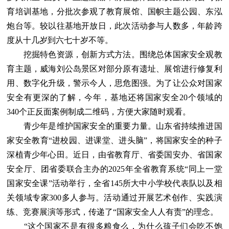
育培训基地，分批次参观了教育展馆、国帜主题公园、东泓
炮台等。较以往基地开放日，此次活动参与人数多，年龄跨
度从十几岁到六七十岁不等。
挖掘特色资源，创新方式方法。围绕总体国家安全观教
育主题，威海刘公岛景区对部分原有遗址、展馆进行修复利
用、数字化升级，警示今人，思危图强。为了让公众对国家
安全有更深的了解，今年，基地还将国家安全20个领域的
340个正反面案例制成二维码，方便大家随时观看。
青少年是维护国家安全的重要力量。山东省持续推进国
家安全教育“进校园、进课堂、进头脑”，将国家安全的种子
深植青少年心田。近日，由省教育厅、省委国安办、省国家
安全厅、团省委联合主办的2025年全省教育系统“同上一堂
国家安全课”活动举行，全省145所大中小学校代表队以及相
关领域专家300多人参与。活动通过开展艺术创作、实践演
练、竞赛展演等形式，传递了“国家安全人人有责”的理念。
“这个国家不是有很多粮食么，为什么孩子们会吃不饱