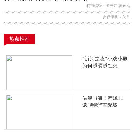
初审编辑：陶云江 窦永浩
责任编辑：吴凡
热点推荐
“沂河之夜”小戏小剧
为何越演越红火
借船出海！菏泽非
遗“圈粉”吉隆坡