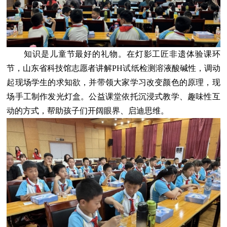
知识是儿童节最好的礼物。在灯影工匠非遗体验课环
节，山东省科技馆志愿者讲解PH试纸检测溶液酸碱性，调动
起现场学生的求知欲，并带领大家学习改变颜色的原理，现
场手工制作发光灯盒。公益课堂依托沉浸式教学、趣味性互
动的方式，帮助孩子们开阔眼界、启迪思维。