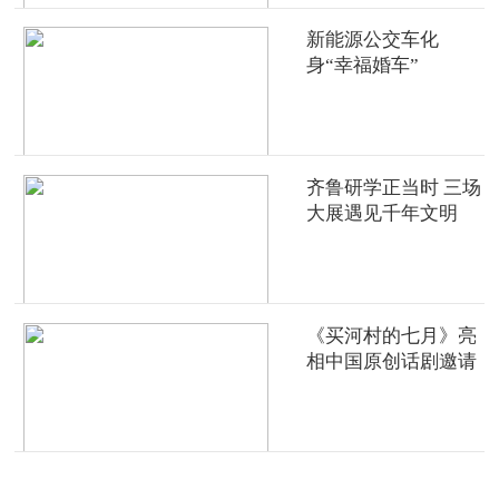
新能源公交车化
身“幸福婚车”
齐鲁研学正当时 三场
大展遇见千年文明
《买河村的七月》亮
相中国原创话剧邀请
展