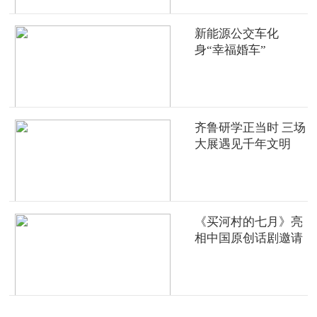
新能源公交车化
身“幸福婚车”
齐鲁研学正当时 三场
大展遇见千年文明
《买河村的七月》亮
相中国原创话剧邀请
展