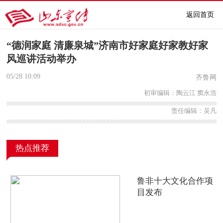
返回首页
“德润家庭 清廉泉城”济南市好家庭好家教好家
风巡讲活动举办
05/28
10:09
齐鲁网
初审编辑：陶云江 窦永浩
责任编辑：吴凡
热点推荐
鲁非十大文化合作项
目发布