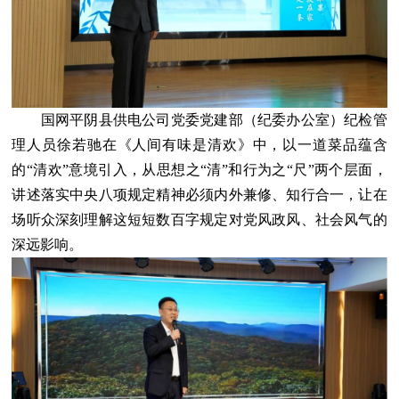
国网平阴县供电公司党委党建部（纪委办公室）纪检管
理人员徐若驰在《人间有味是清欢》中，以一道菜品蕴含
的“清欢”意境引入，从思想之“清”和行为之“尺”两个层面，
讲述落实中央八项规定精神必须内外兼修、知行合一，让在
场听众深刻理解这短短数百字规定对党风政风、社会风气的
深远影响。