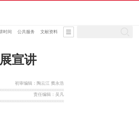
讲时间
公共服务
文献资料
展宣讲
初审编辑：陶云江 窦永浩
责任编辑：吴凡