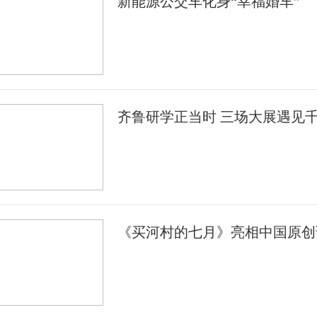
新能源公交车化身“幸福婚车”
齐鲁研学正当时 三场大展遇见
《买河村的七月》亮相中国原创