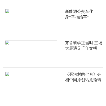
新能源公交车化
身“幸福婚车”
齐鲁研学正当时 三场
大展遇见千年文明
《买河村的七月》亮
相中国原创话剧邀请
展