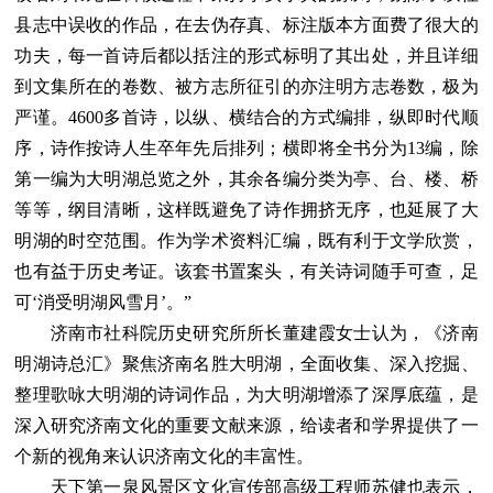
县志中误收的作品，在去伪存真、标注版本方面费了很大的
功夫，每一首诗后都以括注的形式标明了其出处，并且详细
到文集所在的卷数、被方志所征引的亦注明方志卷数，极为
严谨。4600多首诗，以纵、横结合的方式编排，纵即时代顺
序，诗作按诗人生卒年先后排列；横即将全书分为13编，除
第一编为大明湖总览之外，其余各编分类为亭、台、楼、桥
等等，纲目清晰，这样既避免了诗作拥挤无序，也延展了大
明湖的时空范围。作为学术资料汇编，既有利于文学欣赏，
也有益于历史考证。该套书置案头，有关诗词随手可查，足
可‘消受明湖风雪月’。”
济南市社科院历史研究所所长董建霞女士认为，《济南
明湖诗总汇》聚焦济南名胜大明湖，全面收集、深入挖掘、
整理歌咏大明湖的诗词作品，为大明湖增添了深厚底蕴，是
深入研究济南文化的重要文献来源，给读者和学界提供了一
个新的视角来认识济南文化的丰富性。
天下第一泉风景区文化宣传部高级工程师苏健也表示，