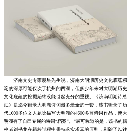
济南文史专家朋星先生说，济南大明湖历史文化底蕴积
淀的深厚可能仅次于杭州的西湖，但多少年来对大明湖历史
文化底蕴的挖掘始终没能引起充分的重视。《济南明湖诗总
汇》是迄今辑录大明湖诗词最多最全的一套，该书辑录了历
代1000多位文人题咏描写大明湖的4600多首诗词作品，使大
明湖有了自己专属的诗词“档案”。“最可称道的是，该书的辑
校者刘书龙在辑校过程中秉持求实求真的原则，剔除了以往