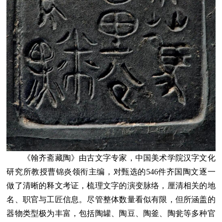
《翰齐斋藏陶》由古文字专家，中国美术学院汉字文化
研究所教授曹锦炎领衔主编，对甄选的546件齐国陶文逐一
做了清晰的释文考证，梳理文字的演变脉络，厘清相关的地
名、职官与工匠信息。尽管整体数量看似有限，但所涵盖的
器物类型极为丰富，包括陶罐、陶豆、陶釜、陶瓮等多种官