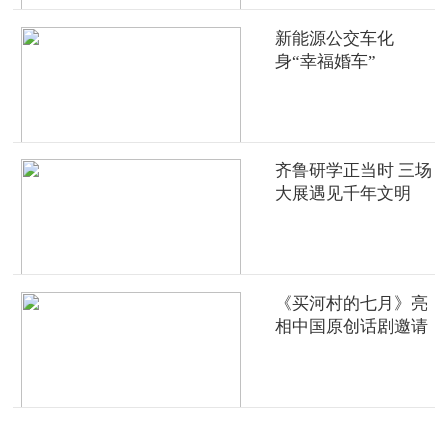
新能源公交车化
身“幸福婚车”
齐鲁研学正当时 三场
大展遇见千年文明
《买河村的七月》亮
相中国原创话剧邀请
展