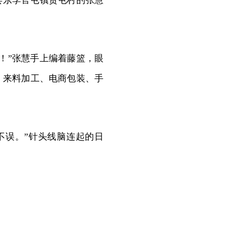
县东李官屯镇贺屯村的张慧
！”张慧手上编着藤篮，眼
，来料加工、电商包装、手
误。”针头线脑连起的日