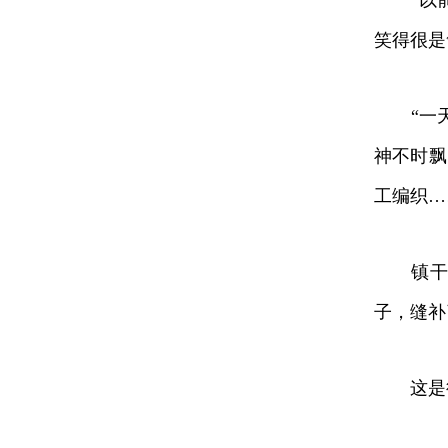
“以前
笑得很是
“一天
神不时飘
工编织…
镇干部
子，缝补
这是德