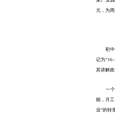
菜产业园
元，为周
初中毕业
记为“1
其讲解政
一个月
能，月工
业”的转