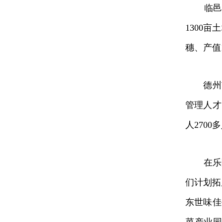
临邑县嘉
1300
穗、产值
德州市注
管理人才
人270
在乐陵市
们计划拓
东世味佳