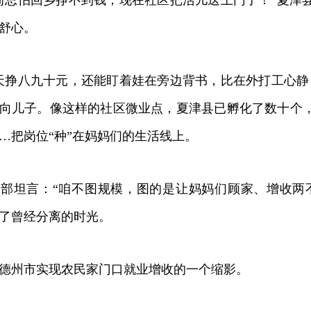
总怕回乡挣不到钱，现在社区把活儿送上门了！”夏津
舒心。
挣八九十元，还能盯着娃在旁边背书，比在外打工心静
向儿子。像这样的社区微业点，夏津县已孵化了数十个
…把岗位“种”在妈妈们的生活线上。
坦言：“咱不图规模，图的是让妈妈们顾家、增收两不
了曾经分离的时光。
州市实现农民家门口就业增收的一个缩影。