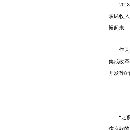
2018
农民收入
裕起来。
作为农业
集成改革
开发等8
“之前
这么好的