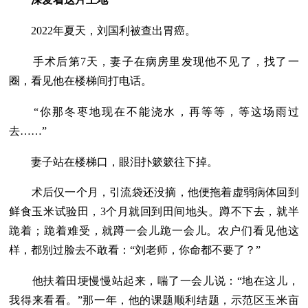
2022年夏天，刘国利被查出胃癌。
手术后第7天，妻子在病房里发现他不见了，找了一
圈，看见他在楼梯间打电话。
“你那冬枣地现在不能浇水，再等等，等这场雨过
去……”
妻子站在楼梯口，眼泪扑簌簌往下掉。
术后仅一个月，引流袋还没摘，他便拖着虚弱病体回到
鲜食玉米试验田，3个月就回到田间地头。蹲不下去，就半
跪着；跪着难受，就蹲一会儿跪一会儿。农户们看见他这
样，都别过脸去不敢看：“刘老师，你命都不要了？”
他扶着田埂慢慢站起来，喘了一会儿说：“地在这儿，
我得来看看。”那一年，他的课题顺利结题，示范区玉米亩