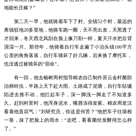
地能长庄稼？”
第二天一早，他就骑着车下了村。全镇52个村，最远的
离镇驻地20多里地，他骑车跑一圈，天不亮出发，天黑透了
才回来，冬天西北风刮在脸上像刀割一样，夏天汗水把后背
洇湿一片。那些年，他骑着自行车走遍了小泊头镇106平方
公里的角角落落，自行车骑坏了好几辆，后来换了摩托车，
也没逃过被骑坏的“宿命”。
有一回，他去榆树周村指导棉农自己制作苏云金杆菌防
治棉铃虫，半路上天下起大雨。土路成了泥塘，自行车轱辘
陷进去推不动，他扛起车子，深一脚浅一脚走了不知道多
久。赶到村里时，他浑身泥水，嘴唇冻得发紫。棉农周老汉
看着他直叹气：“刘研究员，你这是何苦？”他把车子往墙根
一靠，抹了把脸上的雨水：“走吧，看看菌丝发酵得怎么样
了。”