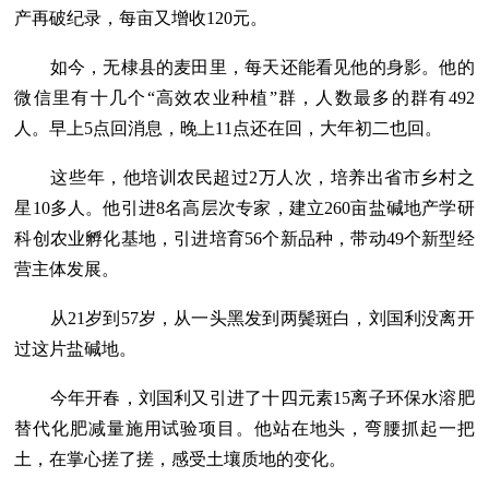
产再破纪录，每亩又增收120元。
如今，无棣县的麦田里，每天还能看见他的身影。他的
微信里有十几个“高效农业种植”群，人数最多的群有492
人。早上5点回消息，晚上11点还在回，大年初二也回。
这些年，他培训农民超过2万人次，培养出省市乡村之
星10多人。他引进8名高层次专家，建立260亩盐碱地产学研
科创农业孵化基地，引进培育56个新品种，带动49个新型经
营主体发展。
从21岁到57岁，从一头黑发到两鬓斑白，刘国利没离开
过这片盐碱地。
今年开春，刘国利又引进了十四元素15离子环保水溶肥
替代化肥减量施用试验项目。他站在地头，弯腰抓起一把
土，在掌心搓了搓，感受土壤质地的变化。