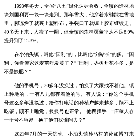
1993年冬天，全省“八五”绿化达标验收，全镇的造林地
块刘国利要一块一块走到。那年雪大，他穿着水鞋踩在雪地
里，脚冻烂了就裹上塑料布，手裂口了就缠上胶布继续走。
40多天下来，人瘦了一圈，但全镇的森林覆盖率从不足8.9%
提升到了15.3%。
在小泊头镇，叫他“国利”的，比叫他“刘站长”的多。“国
利，你看俺家这麦苗咋发黄了？”“国利，枣树开花不多，是
不是缺肥？”
他的手机号，20多年没换过，怕换了大家找不着他。镇
上种地的，十有八九都存着他的号。有人说：“你这个手机
号这么多年没换过，给你打电话的种植户越来越多，顾不上
吃饭，顾不上睡觉，换换号也正常。”他摆摆手：“庄稼人存
一个号不容易，换了他们找谁问去？”
2021年7月的一天傍晚，小泊头镇孙马村的孙如博打来