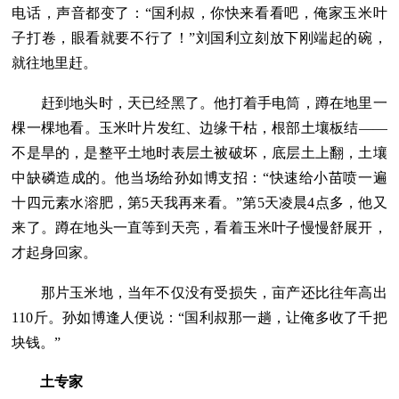
电话，声音都变了：“国利叔，你快来看看吧，俺家玉米叶
子打卷，眼看就要不行了！”刘国利立刻放下刚端起的碗，
就往地里赶。
赶到地头时，天已经黑了。他打着手电筒，蹲在地里一
棵一棵地看。玉米叶片发红、边缘干枯，根部土壤板结——
不是旱的，是整平土地时表层土被破坏，底层土上翻，土壤
中缺磷造成的。他当场给孙如博支招：“快速给小苗喷一遍
十四元素水溶肥，第5天我再来看。”第5天凌晨4点多，他又
来了。蹲在地头一直等到天亮，看着玉米叶子慢慢舒展开，
才起身回家。
那片玉米地，当年不仅没有受损失，亩产还比往年高出
110斤。孙如博逢人便说：“国利叔那一趟，让俺多收了千把
块钱。”
土专家