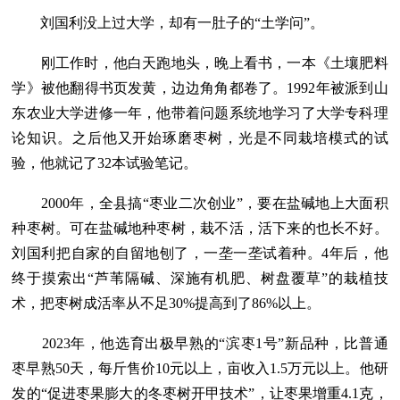
刘国利没上过大学，却有一肚子的“土学问”。
刚工作时，他白天跑地头，晚上看书，一本《土壤肥料
学》被他翻得书页发黄，边边角角都卷了。1992年被派到山
东农业大学进修一年，他带着问题系统地学习了大学专科理
论知识。之后他又开始琢磨枣树，光是不同栽培模式的试
验，他就记了32本试验笔记。
2000年，全县搞“枣业二次创业”，要在盐碱地上大面积
种枣树。可在盐碱地种枣树，栽不活，活下来的也长不好。
刘国利把自家的自留地刨了，一垄一垄试着种。4年后，他
终于摸索出“芦苇隔碱、深施有机肥、树盘覆草”的栽植技
术，把枣树成活率从不足30%提高到了86%以上。
2023年，他选育出极早熟的“滨枣1号”新品种，比普通
枣早熟50天，每斤售价10元以上，亩收入1.5万元以上。他研
发的“促进枣果膨大的冬枣树开甲技术”，让枣果增重4.1克，