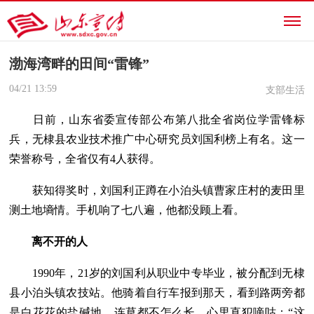
渤海湾畔的田间“雷锋”
04/21
13:59
支部生活
日前，山东省委宣传部公布第八批全省岗位学雷锋标
兵，无棣县农业技术推广中心研究员刘国利榜上有名。这一
荣誉称号，全省仅有4人获得。
获知得奖时，刘国利正蹲在小泊头镇曹家庄村的麦田里
测土地墒情。手机响了七八遍，他都没顾上看。
离不开的人
1990年，21岁的刘国利从职业中专毕业，被分配到无棣
县小泊头镇农技站。他骑着自行车报到那天，看到路两旁都
是白花花的盐碱地，连草都不怎么长，心里直犯嘀咕：“这