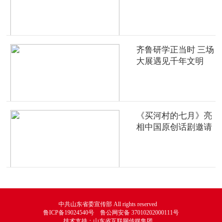
齐鲁研学正当时 三场
大展遇见千年文明
《买河村的七月》亮
相中国原创话剧邀请
展
中共山东省委宣传部 All rights reserved
鲁ICP备19024540号 鲁公网安备 37010202000111号
技术支持：山东省互联网传媒集团