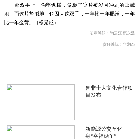
那双手上，沟壑纵横，像极了这片被岁月冲刷的盐碱
地。而这片盐碱地，也因为这双手，一年比一年肥沃，一年
比一年金黄。（杨景成）
初审编辑：陶云江 窦永浩
责任编辑：李润杰
热点推荐
鲁非十大文化合作项
目发布
新能源公交车化
身“幸福婚车”